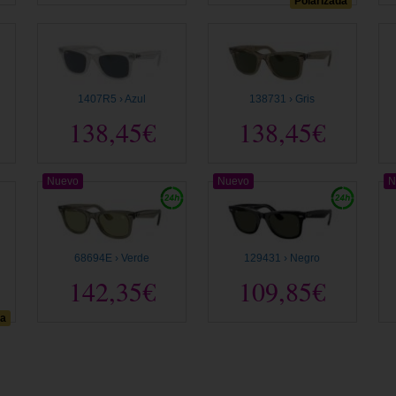
Polarizada
1407R5 › Azul
138731 › Gris
138,45€
138,45€
Nuevo
Nuevo
N
68694E › Verde
129431 › Negro
142,35€
109,85€
da