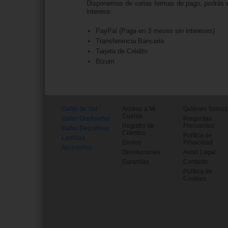
Disponemos de varias formas de pago, podrás e
interese.
PayPal (Paga en 3 meses sin intereses)
Transferencia Bancaria
Tarjeta de Crédito
Bizum
Gafas de Sol
Acceso a Mi
Quiénes Somos
Cuenta
Gafas Graduadas
Preguntas
Registro de
Frecuentes
Gafas Deportivas
Clientes
Política de
Lentillas
Envíos
Privacidad
Accesorios
Devoluciones
Aviso Legal
Garantías
Contacto
Política de
Cookies