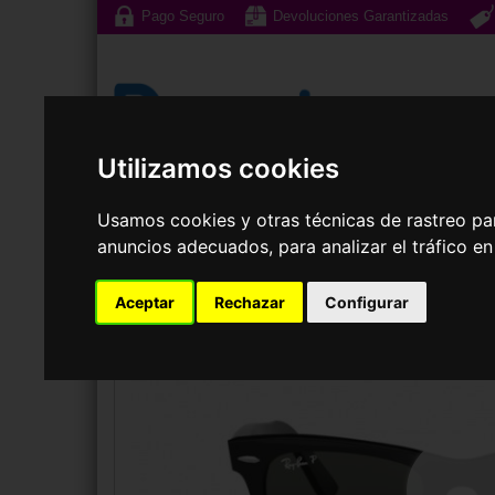
Pago Seguro
Devoluciones Garantizadas
Utilizamos cookies
Gafas de Sol
G
Usamos cookies y otras técnicas de rastreo pa
anuncios adecuados, para analizar el tráfico e
GAFAS DE SOL
RAY-BAN
RB2140 WAYFARER
Aceptar
Rechazar
Configurar