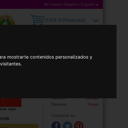
Mi Cuenta
|
Registro
|
Español
0,00€ (0 Productos)
illas
Accesorios
ara mostrarte contenidos personalizados y
isitantes.
Gafas de Sol
RB2140 WAYFARER
Marca:
Ray-Ban
Género:
Unisex
Material:
Pasta
Compartir en:
1/58