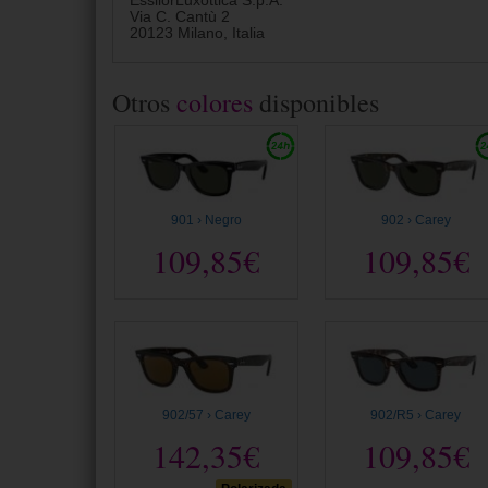
EssilorLuxottica S.p.A.
Via C. Cantù 2
20123 Milano, Italia
Otros
colores
disponibles
901 › Negro
902 › Carey
109,85€
109,85€
902/57 › Carey
902/R5 › Carey
142,35€
109,85€