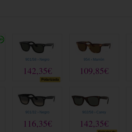
901/58 › Negro
954 › Marrón
142,35€
109,85€
Polarizada
901/32 › Negro
902/58 › Carey
116,35€
142,35€