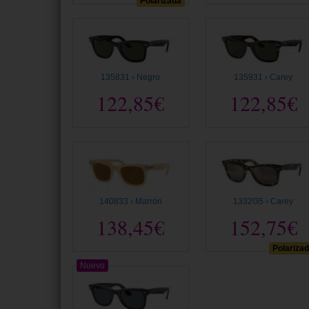
Polarizada
135831 › Negro
135931 › Carey
122,85€
122,85€
140833 › Marrón
1332G5 › Carey
138,45€
152,75€
Polariza
Nuevo