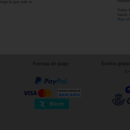
totalme
legir la que más te
Todos l
través
Más in
Formas de pago
Envíos gratui
(Ex