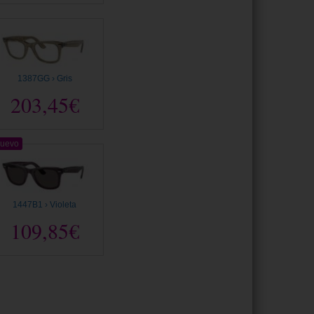
1387GG › Gris
203,45€
uevo
1447B1 › Violeta
109,85€