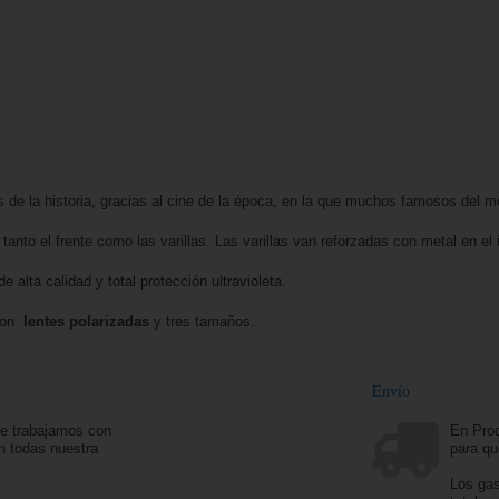
 de la historia, gracias al cine de la época, en la que muchos famosos del 
nto el frente como las varillas. Las varillas van reforzadas con metal en el i
alta calidad y total protección ultravioleta.
 con
lentes polarizadas
y tres tamaños.
Envío
ue trabajamos con
En Prod
n todas nuestra
para qu
Los gas