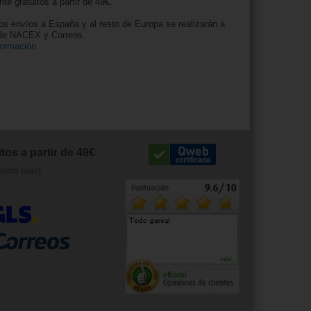
nte gratuitos a partir de 49€.
os envíos a España y al resto de Europa se realizarán a
 de NACEX y Correos.
formación
tos a partir de 49€
cepto Islas)