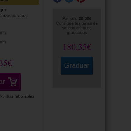
zada
gro
larizadas verde
Por sólo
38,00€
Consigue tus gafas de
sol con cristales
graduados
0mm
0mm
180,35€
35€
Graduar
ar
-9 días laborables