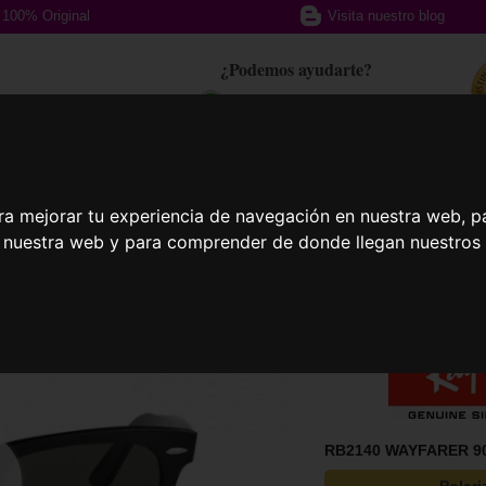
100% Original
Visita nuestro blog
¿Podemos ayudarte?
617 357 588
afas Graduadas
Gafas Deportivas
Lent
ra mejorar tu experiencia de navegación en nuestra web, p
n nuestra web y para comprender de donde llegan nuestros v
RB2140 WAYFARER 90