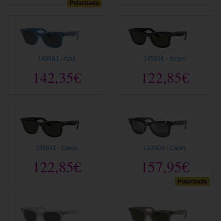
Polarizada
1409B1 › Azul
135831 › Negro
142,35€
122,85€
135931 › Carey
1333G6 › Carey
122,85€
157,95€
Polarizada