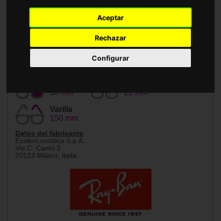
Accesorios
Aceptar
Rechazar
Configurar
Tamaño
Puente
50 mm
22 mm
Varilla
150 mm
Datos del fabricante
EssilorLuxottica S.p.A.
Via C. Cantù 2
20123 Milano, Italia