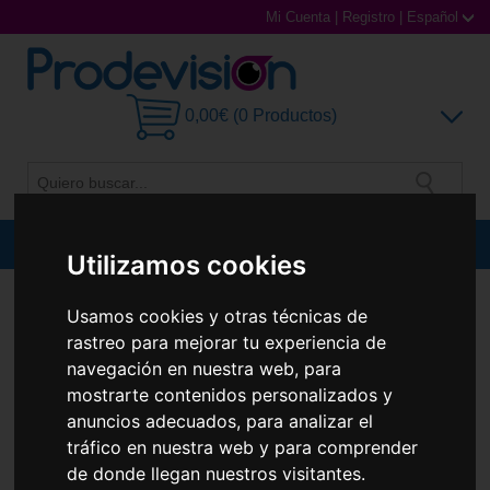
Mi Cuenta
|
Registro
|
Español
0,00€ (0 Productos)
MENU
Utilizamos cookies
Gafas de Sol
GAFAS DE SOL
RAY-BAN
RB2140 WAYFARER
Usamos cookies y otras técnicas de
Nuevo
Gafas Graduadas
rastreo para mejorar tu experiencia de
navegación en nuestra web, para
Gafas Deportivas
mostrarte contenidos personalizados y
anuncios adecuados, para analizar el
Lentillas
tráfico en nuestra web y para comprender
de donde llegan nuestros visitantes.