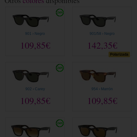
Otros
colores
disponibles
901 › Negro
901/58 › Negro
109,85€
142,35€
Polarizada
902 › Carey
954 › Marrón
109,85€
109,85€