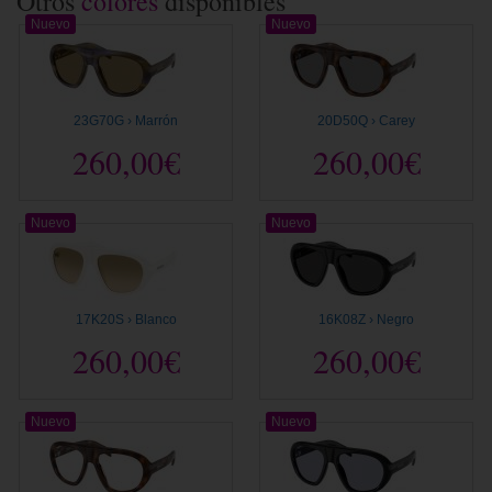
Otros
colores
disponibles
Nuevo
Nuevo
23G70G › Marrón
20D50Q › Carey
260,00€
260,00€
Nuevo
Nuevo
17K20S › Blanco
16K08Z › Negro
260,00€
260,00€
Nuevo
Nuevo