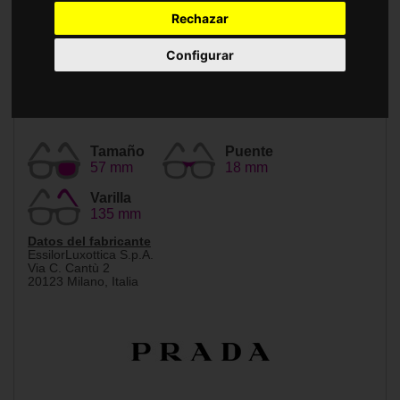
Accesorios
Rechazar
Configurar
Tamaño
Puente
57 mm
18 mm
Varilla
135 mm
Datos del fabricante
EssilorLuxottica S.p.A.
Via C. Cantù 2
20123 Milano, Italia