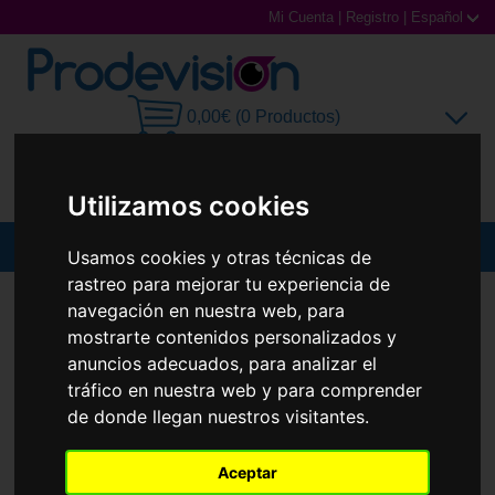
Mi Cuenta
|
Registro
|
Español
0,00€ (0 Productos)
Utilizamos cookies
MENU
Usamos cookies y otras técnicas de
rastreo para mejorar tu experiencia de
Gafas de Sol
GAFAS DE SOL
PRADA
PR C05S
navegación en nuestra web, para
Nuevo
mostrarte contenidos personalizados y
Gafas Graduadas
anuncios adecuados, para analizar el
tráfico en nuestra web y para comprender
Gafas Deportivas
de donde llegan nuestros visitantes.
Lentillas
Aceptar