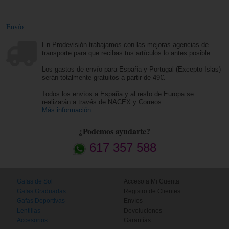
Envío
En Prodevisión trabajamos con las mejoras agencias de
transporte para que recibas tus artículos lo antes posible.
Los gastos de envío para España y Portugal (Excepto Islas)
serán totalmente gratuitos a partir de 49€.
Todos los envíos a España y al resto de Europa se
realizarán a través de NACEX y Correos.
Más información
¿Podemos ayudarte?
617 357 588
Gafas de Sol
Acceso a Mi Cuenta
Gafas Graduadas
Registro de Clientes
Gafas Deportivas
Envíos
Lentillas
Devoluciones
Accesorios
Garantías