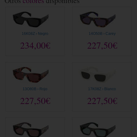
Otros
colores
disponibles
16K08Z › Negro
14O50B › Carey
234,00€
227,50€
13O80B › Rojo
17K08Z › Blanco
227,50€
227,50€