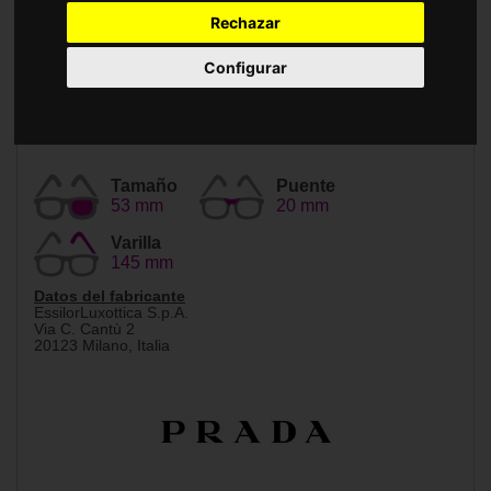
Accesorios
Rechazar
Configurar
Tamaño
Puente
53 mm
20 mm
Varilla
145 mm
Datos del fabricante
EssilorLuxottica S.p.A.
Via C. Cantù 2
20123 Milano, Italia