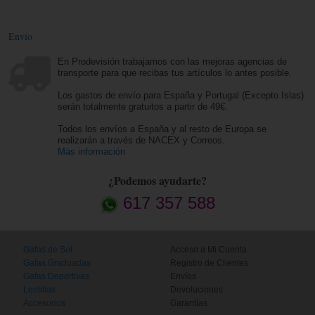
Envío
En Prodevisión trabajamos con las mejoras agencias de
transporte para que recibas tus artículos lo antes posible.
Los gastos de envío para España y Portugal (Excepto Islas)
serán totalmente gratuitos a partir de 49€.
Todos los envíos a España y al resto de Europa se
realizarán a través de NACEX y Correos.
Más información
¿Podemos ayudarte?
617 357 588
Gafas de Sol
Acceso a Mi Cuenta
Gafas Graduadas
Registro de Clientes
Gafas Deportivas
Envíos
Lentillas
Devoluciones
Accesorios
Garantías