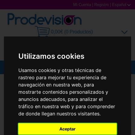
Mi Cuenta
|
Registro
|
Español
0,00€ (0 Productos)
Utilizamos cookies
MENU
Usamos cookies y otras técnicas de
rastreo para mejorar tu experiencia de
Gafas de Sol
GAFAS DE SOL
PRADA
PR A01S
navegación en nuestra web, para
mostrarte contenidos personalizados y
Gafas Graduadas
anuncios adecuados, para analizar el
tráfico en nuestra web y para comprender
Gafas Deportivas
de donde llegan nuestros visitantes.
Lentillas
Aceptar