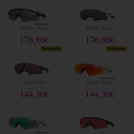
920851 › Negro
920894 › Blanco
176,80€
176,80€
Polarizada
Polarizada
920882 › Gris
920872 › Blanco
144,30€
144,30€