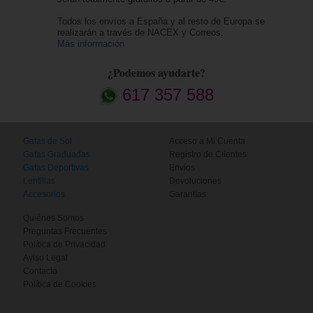
Todos los envíos a España y al resto de Europa se
realizarán a través de NACEX y Correos.
Más información
¿Podemos ayudarte?
617 357 588
Gafas de Sol
Acceso a Mi Cuenta
Gafas Graduadas
Registro de Clientes
Gafas Deportivas
Envíos
Lentillas
Devoluciones
Accesorios
Garantías
Quiénes Somos
Preguntas Frecuentes
Política de Privacidad
Aviso Legal
Contacto
Política de Cookies