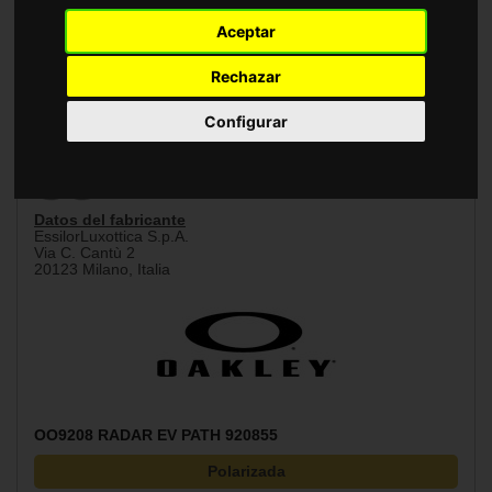
Accesorios
Aceptar
Rechazar
Tamaño
Puente
Configurar
38 mm
138 mm
Varilla
128 mm
Datos del fabricante
EssilorLuxottica S.p.A.
Via C. Cantù 2
20123 Milano, Italia
OO9208 RADAR EV PATH 920855
Polarizada