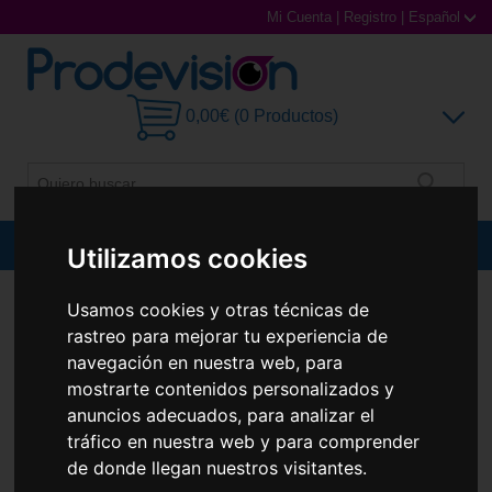
Mi Cuenta
|
Registro
|
Español
0,00€ (0 Productos)
MENU
Utilizamos cookies
Gafas de Sol
GAFAS DE SOL
OAKLEY
OO9208 RADAR EV PATH
Usamos cookies y otras técnicas de
rastreo para mejorar tu experiencia de
Gafas Graduadas
navegación en nuestra web, para
mostrarte contenidos personalizados y
Gafas Deportivas
anuncios adecuados, para analizar el
tráfico en nuestra web y para comprender
Lentillas
de donde llegan nuestros visitantes.