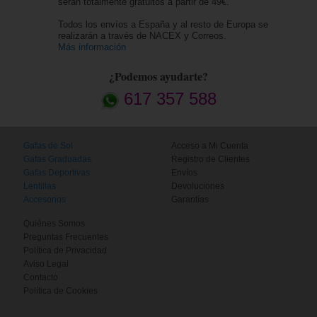
serán totalmente gratuitos a partir de 49€.
Todos los envíos a España y al resto de Europa se
realizarán a través de NACEX y Correos.
Más información
¿Podemos ayudarte?
617 357 588
Gafas de Sol
Acceso a Mi Cuenta
Gafas Graduadas
Registro de Clientes
Gafas Deportivas
Envíos
Lentillas
Devoluciones
Accesorios
Garantías
Quiénes Somos
Preguntas Frecuentes
Política de Privacidad
Aviso Legal
Contacto
Política de Cookies