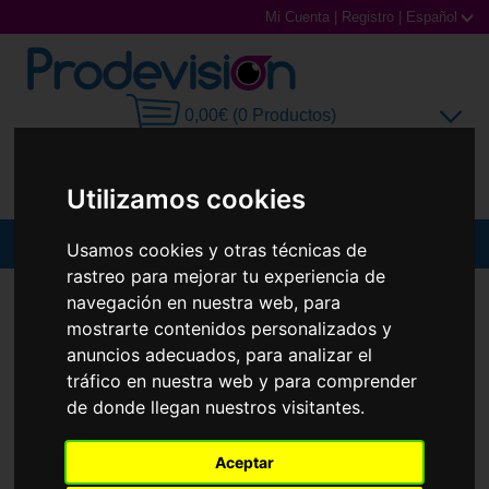
Mi Cuenta
|
Registro
|
Español
0,00€ (0 Productos)
Utilizamos cookies
MENU
Usamos cookies y otras técnicas de
rastreo para mejorar tu experiencia de
Gafas de Sol
GAFAS DE SOL
ESCADA
SESF42
navegación en nuestra web, para
mostrarte contenidos personalizados y
Gafas Graduadas
anuncios adecuados, para analizar el
tráfico en nuestra web y para comprender
Gafas Deportivas
de donde llegan nuestros visitantes.
Lentillas
Aceptar