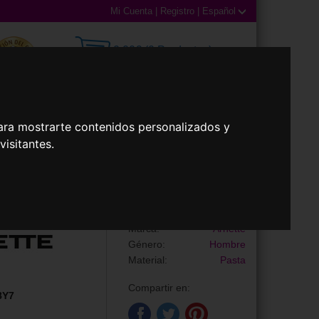
Mi Cuenta
|
Registro
|
Español
0,00€ (0 Productos)
ara mostrarte contenidos personalizados y
illas
Accesorios
isitantes.
Gafas de Sol
AN4366 BOUNCE
Marca:
Arnette
Género:
Hombre
Material:
Pasta
Compartir en:
8Y7