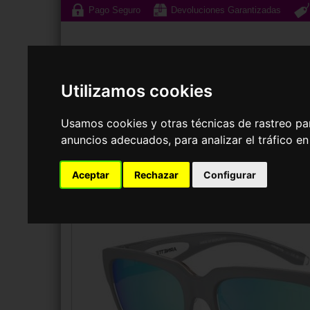
Pago Seguro
Devoluciones Garantizadas
Utilizamos cookies
Usamos cookies y otras técnicas de rastreo pa
Gafas de Sol
G
anuncios adecuados, para analizar el tráfico e
GAFAS DE SOL
ARNETTE
AN4366 BOUNCE
Aceptar
Rechazar
Configurar