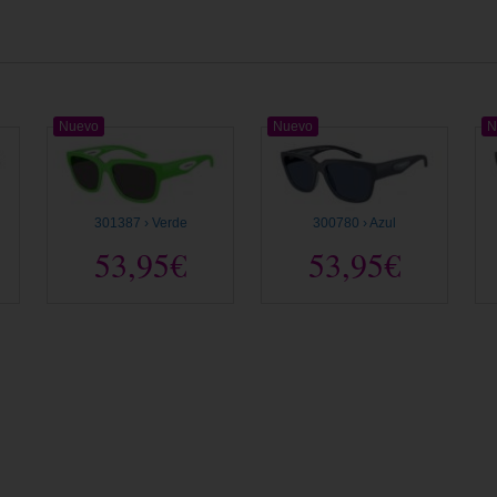
Nuevo
Nuevo
N
301387 › Verde
300780 › Azul
53,95€
53,95€