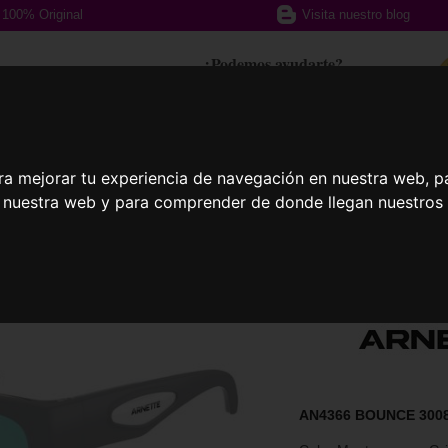
100% Original
Visita nuestro blog
¿Podemos ayudarte?
617 357 588
ra mejorar tu experiencia de navegación en nuestra web, p
afas Graduadas
Gafas Deportivas
Lent
n nuestra web y para comprender de donde llegan nuestros v
AN4366 BOUNCE 300