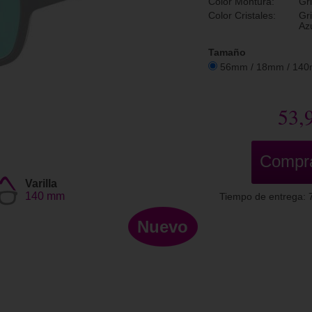
Color Montura:
Gr
Color Cristales:
Gr
Az
Tamaño
56mm / 18mm / 14
53,
Compr
Varilla
140 mm
Tiempo de entrega: 7
Nuevo