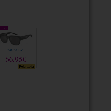
uevo
3009Z3 › Gris
66,95€
Polarizada