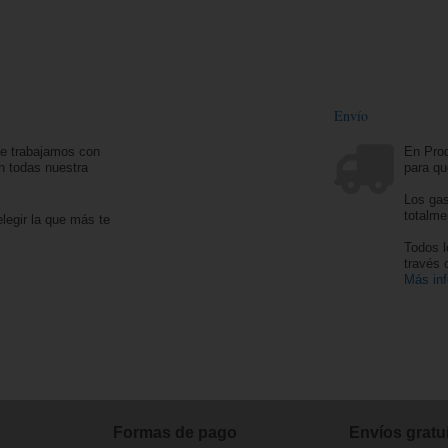
Envío
ue trabajamos con
En Prod
n todas nuestra
para qu
Los gas
totalme
legir la que más te
Todos l
través
Más in
Formas de pago
Envíos gratui