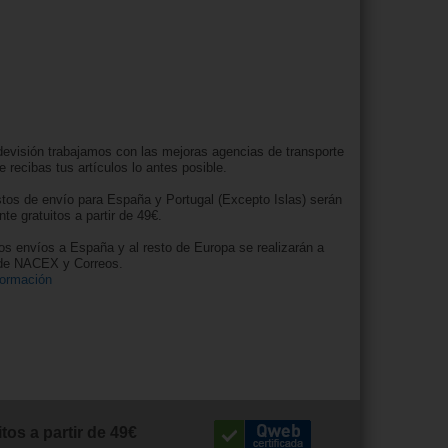
evisión trabajamos con las mejoras agencias de transporte
e recibas tus artículos lo antes posible.
tos de envío para España y Portugal (Excepto Islas) serán
nte gratuitos a partir de 49€.
os envíos a España y al resto de Europa se realizarán a
 de NACEX y Correos.
formación
tos a partir de 49€