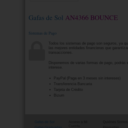
Gafas de Sol
AN4366 BOUNCE
Sistemas de Pago
Todos los sistemas de pago son seguros, ya q
las mejores entidades financieras que garantiza
transacciones.
Disponemos de varias formas de pago, podrás e
interese.
PayPal (Paga en 3 meses sin intereses)
Transferencia Bancaria
Tarjeta de Crédito
Bizum
Gafas de Sol
Acceso a Mi
Quiénes Somos
Cuenta
Gafas Graduadas
Preguntas