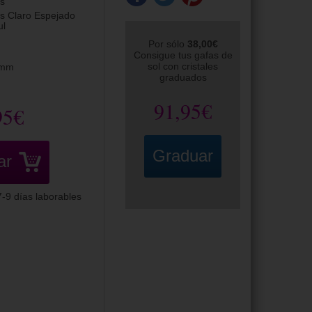
is
is Claro Espejado
ul
Por sólo
38,00€
Consigue tus gafas de
sol con cristales
0mm
graduados
91,95€
95€
Graduar
ar
-9 días laborables