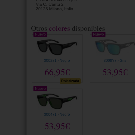
Via C. Cantù 2
20123 Milano, Italia
Otros
colores
disponibles
Nuevo
Nuevo
300281 › Negro
3008Y7 › Gris
66,95€
53,95€
Polarizada
Nuevo
300471 › Negro
53,95€