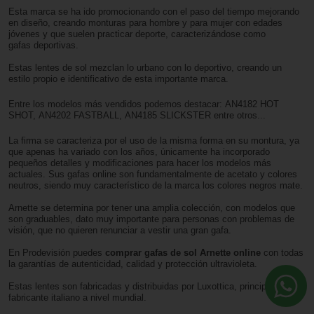
Esta marca se ha ido promocionando con el paso del tiempo mejorando
en diseño, creando monturas para hombre
y para mujer con edades
jóvenes y que suelen practicar deporte, caracterizándose como
gafas deportivas.
Estas lentes de sol mezclan lo urbano con lo deportivo, creando un
estilo propio e identificativo de esta importante marca.
Entre los modelos más vendidos podemos destacar: AN4182 HOT
SHOT, AN4202 FASTBALL, AN4185 SLICKSTER entre otros...
La firma se caracteriza por el uso de la misma forma en su montura, ya
que apenas ha variado con los años, únicamente ha incorporado
pequeños detalles y modificaciones para hacer los modelos más
actuales. Sus gafas online son fundamentalmente de acetato y colores
neutros, siendo muy característico de la marca los colores negros mate.
Arnette se determina por tener una amplia colección, con modelos que
son graduables, dato muy importante para personas con problemas de
visión, que no quieren renunciar a vestir una gran gafa.
En Prodevisión puedes
comprar gafas de sol
Arnette
online
con todas
la garantías de autenticidad, calidad y protección ultravioleta.
Estas lentes son fabricadas y distribuidas por Luxottica, principal
fabricante italiano a nivel mundial.