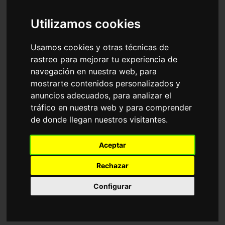
Accesorios
Gafas de Sol
Arnette
Utilizamos cookies
Ordenar por
Usamos cookies y otras técnicas de
rastreo para mejorar tu experiencia de
Polarizada
navegación en nuestra web, para
mostrarte contenidos personalizados y
anuncios adecuados, para analizar el
tráfico en nuestra web y para comprender
de donde llegan nuestros visitantes.
AN4182 HOT SHOT
AN4242 FASTBALL 2.0
Aceptar
50,05€
63,05€
Rechazar
Configurar
6 Colores disponibles
3 Colores disponibles