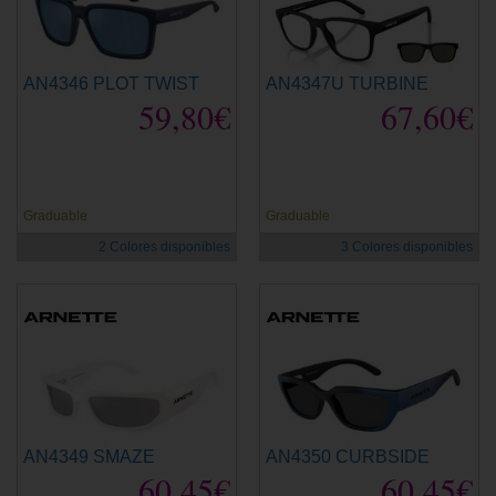
AN4346 PLOT TWIST
AN4347U TURBINE
59,80€
67,60€
Graduable
Graduable
2 Colores disponibles
3 Colores disponibles
AN4349 SMAZE
AN4350 CURBSIDE
60,45€
60,45€