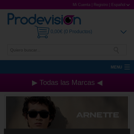
Mi Cuenta
|
Registro
|
Español
0,00€ (0 Productos)
MENU
Gafas de Sol
▶ Todas las Marcas ◀
Gafas Graduadas
Gafas Deportivas
Lentillas