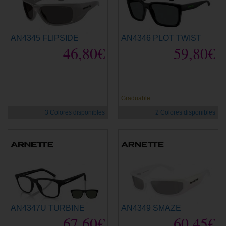
AN4345 FLIPSIDE
AN4346 PLOT TWIST
46,80€
59,80€
Graduable
3 Colores disponibles
2 Colores disponibles
AN4347U TURBINE
AN4349 SMAZE
67,60€
60,45€