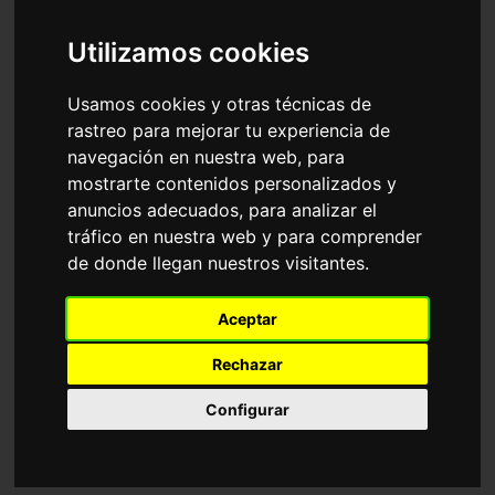
Accesorios
Gafas de Sol
Arnette
Utilizamos cookies
Ordenar por
Usamos cookies y otras técnicas de
rastreo para mejorar tu experiencia de
Polarizada
navegación en nuestra web, para
mostrarte contenidos personalizados y
anuncios adecuados, para analizar el
tráfico en nuestra web y para comprender
de donde llegan nuestros visitantes.
AN4182 HOT SHOT
AN4242 FASTBALL 2.0
Aceptar
50,05€
63,05€
Rechazar
Configurar
6 Colores disponibles
3 Colores disponibles