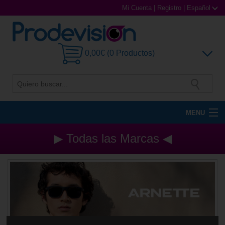
Mi Cuenta
|
Registro
|
Español
0,00€ (0 Productos)
MENU
Gafas de Sol
▶ Todas las Marcas ◀
Gafas Graduadas
Gafas Deportivas
Lentillas