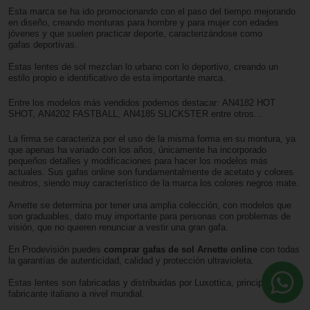
Esta marca se ha ido promocionando con el paso del tiempo mejorando
en diseño, creando monturas para hombre
y para mujer con edades
jóvenes y que suelen practicar deporte, caracterizándose como
gafas deportivas.
Estas lentes de sol mezclan lo urbano con lo deportivo, creando un
estilo propio e identificativo de esta importante marca.
Entre los modelos más vendidos podemos destacar: AN4182 HOT
SHOT, AN4202 FASTBALL, AN4185 SLICKSTER entre otros...
La firma se caracteriza por el uso de la misma forma en su montura, ya
que apenas ha variado con los años, únicamente ha incorporado
pequeños detalles y modificaciones para hacer los modelos más
actuales. Sus gafas online son fundamentalmente de acetato y colores
neutros, siendo muy característico de la marca los colores negros mate.
Arnette se determina por tener una amplia colección, con modelos que
son graduables, dato muy importante para personas con problemas de
visión, que no quieren renunciar a vestir una gran gafa.
En Prodevisión puedes
comprar gafas de sol
Arnette
online
con todas
la garantías de autenticidad, calidad y protección ultravioleta.
Estas lentes son fabricadas y distribuidas por Luxottica, principal
fabricante italiano a nivel mundial.