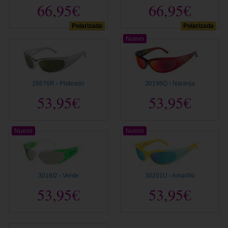
66,95€
66,95€
Polarizada
Polarizada
Nuevo
28676R › Plateado
30196Q › Naranja
53,95€
53,95€
Nuevo
Nuevo
3018/2 › Verde
30201U › Amarillo
53,95€
53,95€