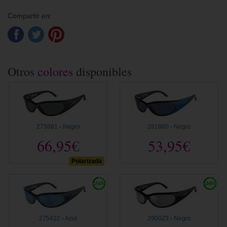
Compartir en:
Otros
colores
disponibles
275881 › Negro
281880 › Negro
66,95€
53,95€
Polarizada
275422 › Azul
2900Z3 › Negro