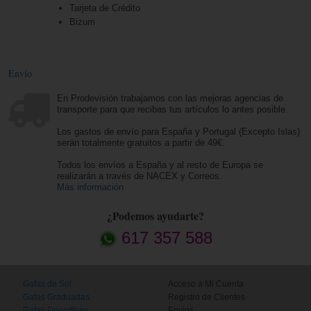
Tarjeta de Crédito
Bizum
Envío
En Prodevisión trabajamos con las mejoras agencias de
transporte para que recibas tus artículos lo antes posible.
Los gastos de envío para España y Portugal (Excepto Islas)
serán totalmente gratuitos a partir de 49€.
Todos los envíos a España y al resto de Europa se
realizarán a través de NACEX y Correos.
Más información
¿Podemos ayudarte?
617 357 588
Gafas de Sol
Acceso a Mi Cuenta
Gafas Graduadas
Registro de Clientes
Gafas Deportivas
Envíos