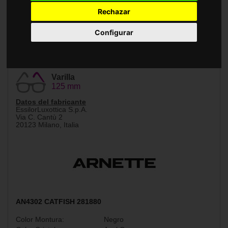
Accesorios
Rechazar
Configurar
Tamaño
Puente
62 mm
16 mm
Varilla
125 mm
Datos del fabricante
EssilorLuxottica S.p.A.
Via C. Cantù 2
20123 Milano, Italia
AN4302 CATFISH 281880
Color Montura:
Negro