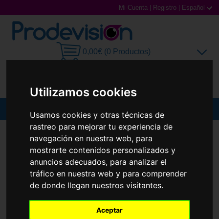
Mi Cuenta
|
Registro
|
Español
0,00€ (0 Productos)
Utilizamos cookies
MENU
Usamos cookies y otras técnicas de
rastreo para mejorar tu experiencia de
Gafas de Sol
GAFAS DE SOL
ARNETTE
AN4302 CATFISH
navegación en nuestra web, para
mostrarte contenidos personalizados y
Gafas Graduadas
anuncios adecuados, para analizar el
tráfico en nuestra web y para comprender
Gafas Deportivas
de donde llegan nuestros visitantes.
Lentillas
Aceptar