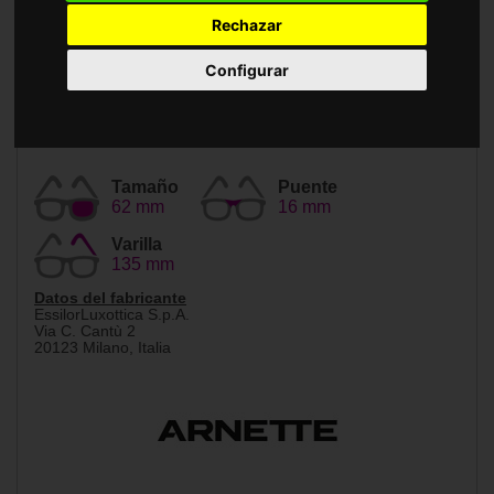
Accesorios
Rechazar
Configurar
Tamaño
Puente
62 mm
16 mm
Varilla
135 mm
Datos del fabricante
EssilorLuxottica S.p.A.
Via C. Cantù 2
20123 Milano, Italia