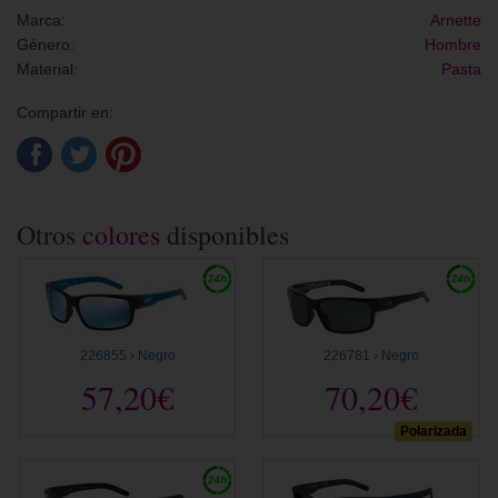
Marca:
Arnette
Género:
Hombre
Material:
Pasta
Compartir en:
Otros
colores
disponibles
226855 › Negro
226781 › Negro
57,20€
70,20€
Polarizada