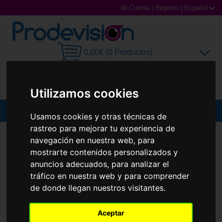
Mi Cuenta
|
Registro
|
Español
0,00€ (0 Productos)
Utilizamos cookies
MENU
Usamos cookies y otras técnicas de
rastreo para mejorar tu experiencia de
Gafas de Sol
GAFAS DE SOL
ARNETTE
AN4202 FASTBALL
navegación en nuestra web, para
Nuevo
mostrarte contenidos personalizados y
Gafas Graduadas
anuncios adecuados, para analizar el
tráfico en nuestra web y para comprender
Gafas Deportivas
de donde llegan nuestros visitantes.
Lentillas
Aceptar