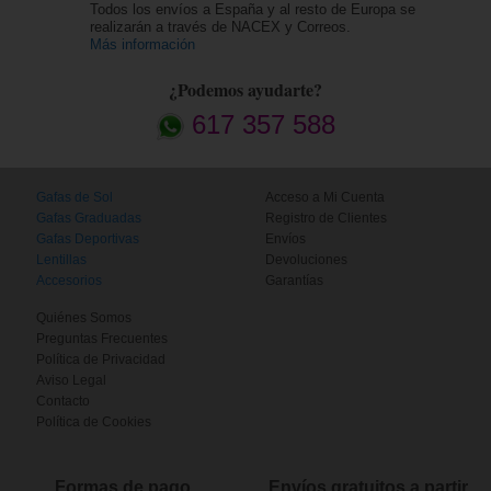
Todos los envíos a España y al resto de Europa se
realizarán a través de NACEX y Correos.
Más información
¿Podemos ayudarte?
617 357 588
Gafas de Sol
Acceso a Mi Cuenta
Gafas Graduadas
Registro de Clientes
Gafas Deportivas
Envíos
Lentillas
Devoluciones
Accesorios
Garantías
Quiénes Somos
Preguntas Frecuentes
Política de Privacidad
Aviso Legal
Contacto
Política de Cookies
Formas de pago
Envíos gratuitos a partir