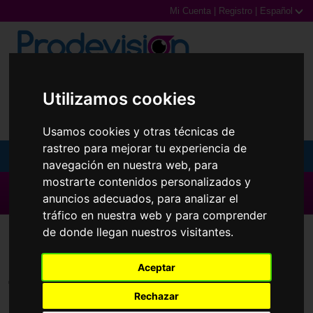
Mi Cuenta
|
Registro
|
Español
0,00€ (0 Productos)
Utilizamos cookies
Usamos cookies y otras técnicas de
rastreo para mejorar tu experiencia de
MENU
navegación en nuestra web, para
mostrarte contenidos personalizados y
Gafas de Sol
▶ Todas las Marcas ◀
anuncios adecuados, para analizar el
tráfico en nuestra web y para comprender
Gafas Graduadas
Lentillas
de donde llegan nuestros visitantes.
Gafas Deportivas
Aceptar
Lentillas
Todas las marcas
Rechazar