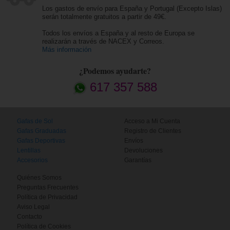
Los gastos de envío para España y Portugal (Excepto Islas)
serán totalmente gratuitos a partir de 49€.
Todos los envíos a España y al resto de Europa se
realizarán a través de NACEX y Correos.
Más información
¿Podemos ayudarte?
617 357 588
Gafas de Sol
Acceso a Mi Cuenta
Gafas Graduadas
Registro de Clientes
Gafas Deportivas
Envíos
Lentillas
Devoluciones
Accesorios
Garantías
Quiénes Somos
Preguntas Frecuentes
Política de Privacidad
Aviso Legal
Contacto
Política de Cookies