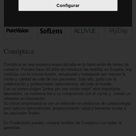
Accesorios
Configurar
Conóptica
Conóptica es una empresa especializada en la fabricación de lentes de
contacto. Pionera hace 50 años en introducir las lentillas en España, hoy
continúa con la misma ilusión, estudiando y trabajando por mejorar la
visión y calidad de vida de sus pacientes, todo ello, junto con la
colaboración y profesionales optometristas del todo el mundo.
Con su nuevo slogan “juntos por una visión mejor” este importante
laboratorio, se mantiene fiel a su compromiso con el sector y siendo un
referente en innovación.
Su visión empresarial es ser un referente en productos de contactología
para ópticos-optometristas, proporcionando salud y bienestar ocular a
los pacientes finales.
En Prodevisión puedes comprar lentillas de Conóptica con todas la
garantías.