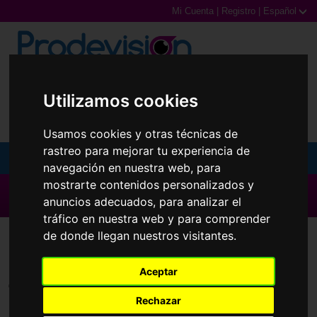
Mi Cuenta
|
Registro
|
Español
0,00€ (0 Productos)
Utilizamos cookies
Usamos cookies y otras técnicas de
rastreo para mejorar tu experiencia de
MENU
navegación en nuestra web, para
mostrarte contenidos personalizados y
Gafas de Sol
▶ Todas las Marcas ◀
anuncios adecuados, para analizar el
tráfico en nuestra web y para comprender
Gafas Graduadas
Lentillas
Safe-Gel
de donde llegan nuestros visitantes.
Gafas Deportivas
Aceptar
Lentillas
Todas las marcas
Rechazar