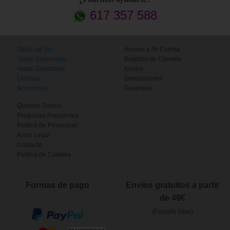
617 357 588
Gafas de Sol
Acceso a Mi Cuenta
Gafas Graduadas
Registro de Clientes
Gafas Deportivas
Envíos
Lentillas
Devoluciones
Accesorios
Garantías
Quiénes Somos
Preguntas Frecuentes
Política de Privacidad
Aviso Legal
Contacto
Política de Cookies
Formas de pago
Envíos gratuitos a partir
de 49€
(Excepto Islas)