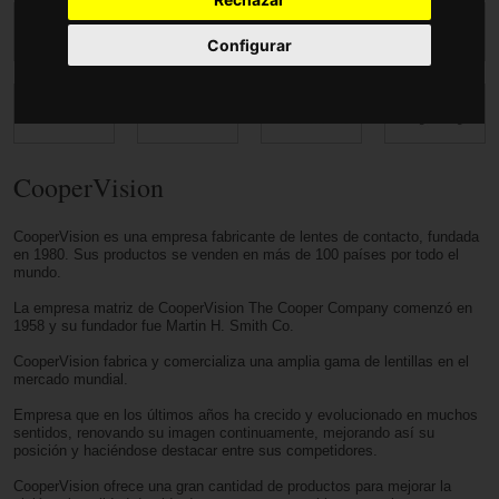
Accesorios
Configurar
CooperVision
CooperVision es una empresa fabricante de lentes de contacto, fundada
en 1980. Sus productos se venden en más de 100 países por todo el
mundo.
La empresa matriz de CooperVision The Cooper Company comenzó en
1958 y su fundador fue Martin H. Smith Co.
CooperVision fabrica y comercializa una amplia gama de lentillas en el
mercado mundial.
Empresa que en los últimos años ha crecido y evolucionado en muchos
sentidos, renovando su imagen continuamente, mejorando así su
posición y haciéndose destacar entre sus competidores.
CooperVision ofrece una gran cantidad de productos para mejorar la