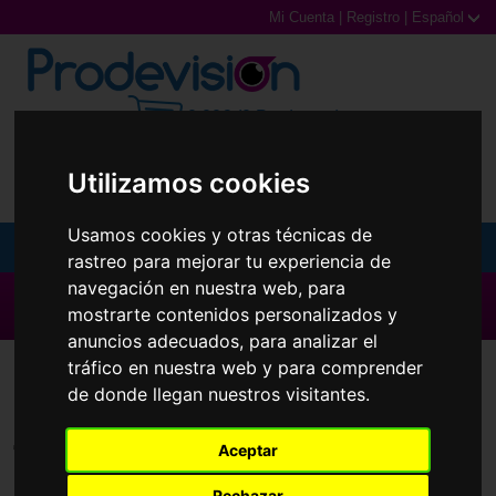
Mi Cuenta
|
Registro
|
Español
0,00€ (0 Productos)
Utilizamos cookies
Usamos cookies y otras técnicas de
MENU
rastreo para mejorar tu experiencia de
navegación en nuestra web, para
Gafas de Sol
▶ Todas las Marcas ◀
mostrarte contenidos personalizados y
anuncios adecuados, para analizar el
Gafas Graduadas
Lentillas
Safe-Gel
tráfico en nuestra web y para comprender
de donde llegan nuestros visitantes.
Gafas Deportivas
Lentillas
Todas las marcas
Aceptar
Rechazar