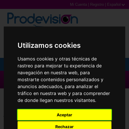
Mi Cuenta
|
Registro
|
Español
0,00€ (0 Productos)
Utilizamos cookies
Usamos cookies y otras técnicas de
MENU
rastreo para mejorar tu experiencia de
navegación en nuestra web, para
Gafas de Sol
▶ Todas las Marcas ◀
mostrarte contenidos personalizados y
anuncios adecuados, para analizar el
Gafas Graduadas
tráfico en nuestra web y para comprender
Lentillas
Exacta
de donde llegan nuestros visitantes.
Gafas Deportivas
Aceptar
Lentillas
Todas las marcas
Rechazar