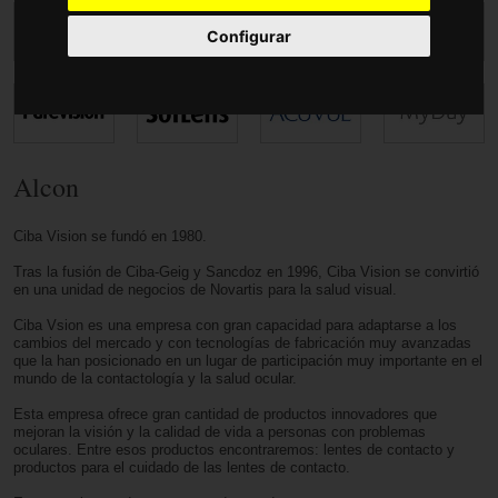
Accesorios
Configurar
Alcon
Ciba Vision se fundó en 1980.
Tras la fusión de Ciba-Geig y Sancdoz en 1996, Ciba Vision se convirtió
en una unidad de negocios de Novartis para la salud visual.
Ciba Vsion es una empresa con gran capacidad para adaptarse a los
cambios del mercado y con tecnologías de fabricación muy avanzadas
que la han posicionado en un lugar de participación muy importante en el
mundo de la contactología y la salud ocular.
Esta empresa ofrece gran cantidad de productos innovadores que
mejoran la visión y la calidad de vida a personas con problemas
oculares. Entre esos productos encontraremos: lentes de contacto y
productos para el cuidado de las lentes de contacto.