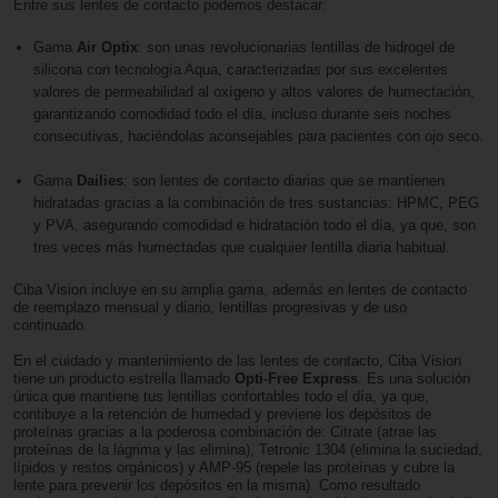
Entre sus lentes de contacto podemos destacar:
Gama
Air Optix
: son unas revolucionarias lentillas de hidrogel de
silicona con tecnología Aqua, caracterizadas por sus excelentes
valores de permeabilidad al oxígeno y altos valores de humectación,
garantizando comodidad todo el día, incluso durante seis noches
consecutivas, haciéndolas aconsejables para pacientes con ojo seco.
Gama
Dailies
: son lentes de contacto diarias que se mantienen
hidratadas gracias a la combinación de tres sustancias: HPMC, PEG
y PVA, asegurando comodidad e hidratación todo el día, ya que, son
tres veces más humectadas que cualquier lentilla diaria habitual.
Ciba Vision incluye en su amplia gama, además en lentes de contacto
de reemplazo mensual y diario, lentillas progresivas y de uso
continuado.
En el cuidado y mantenimiento de las lentes de contacto, Ciba Vision
tiene un producto estrella llamado
Opti-Free Express
. Es una solución
única que mantiene tus lentillas confortables todo el día, ya que,
contibuye a la retención de humedad y previene los depósitos de
proteínas gracias a la poderosa combinación de: Citrate (atrae las
proteínas de la lágrima y las elimina), Tetronic 1304 (elimina la suciedad,
lípidos y restos orgánicos) y AMP-95 (repele las proteínas y cubre la
lente para prevenir los depósitos en la misma). Como resultado