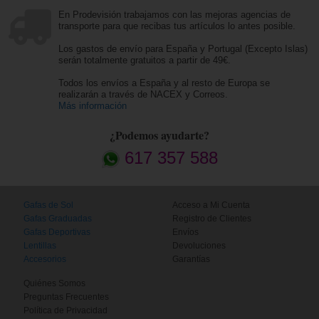
En Prodevisión trabajamos con las mejoras agencias de
transporte para que recibas tus artículos lo antes posible.
Los gastos de envío para España y Portugal (Excepto Islas)
serán totalmente gratuitos a partir de 49€.
Todos los envíos a España y al resto de Europa se
realizarán a través de NACEX y Correos.
Más información
¿Podemos ayudarte?
617 357 588
Gafas de Sol
Acceso a Mi Cuenta
Gafas Graduadas
Registro de Clientes
Gafas Deportivas
Envíos
Lentillas
Devoluciones
Accesorios
Garantías
Quiénes Somos
Preguntas Frecuentes
Política de Privacidad