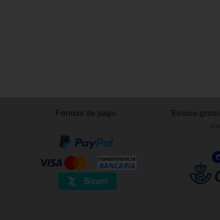
Formas de pago
Envíos gratui
(Ex