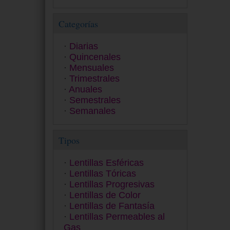
Miru
MyDay
Categorías
Myvision Júnior
Myvision Max
Diarias
Premio
Quincenales
Proclear
Mensuales
PureVision
Trimestrales
Quattro
Anuales
Safe-Gel
Semestrales
Safeline 55 A
Semanales
Saphir
SofLens
Tipos
SPH 5 Anual
Ultra
Zero 6
Lentillas Esféricas
Lentillas Tóricas
Lentillas Progresivas
Lentillas de Color
Lentillas de Fantasía
Lentillas Permeables al
Gas