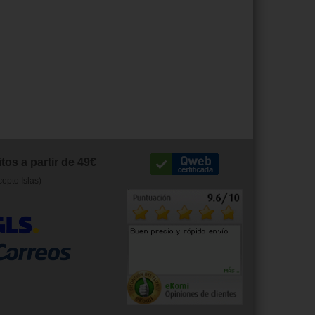
tos a partir de 49€
cepto Islas)