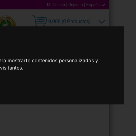
Mi Cuenta
|
Registro
|
Español
0,00€ (0 Productos)
illas
Accesorios
ara mostrarte contenidos personalizados y
isitantes.