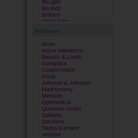
Blu:gen
Blu:kidz
Brilliant
Clariti 1day
Clear 38
Fabricantes
ColourVUE
Contact
Alcon
Dailies
Avizor-Interlenco
Equilibria
Bausch & Lomb
ET 43
Conóptica
Exacta
CooperVision
Extrema
Disop
Eyesoft
Johnson & Johnson
Freshlook
Mark'ennovy
Fusion
Menicon
Gentle 59
Optimedical
Gentle 80
Quantum Visión
GP
Safilens
Hidro Health
Servilens
Horizont
Tiedra Eurolent
Inno
Visionis
Lens