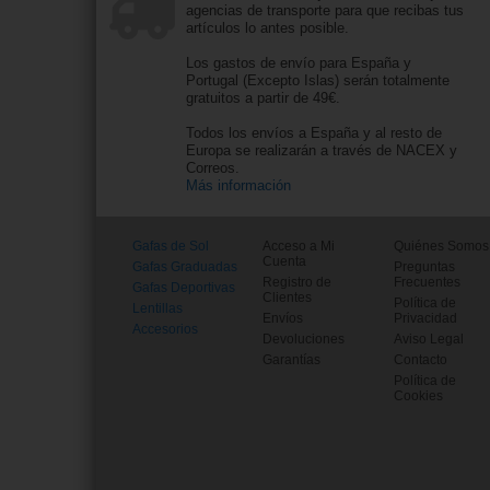
agencias de transporte para que recibas tus
artículos lo antes posible.
Los gastos de envío para España y
Portugal (Excepto Islas) serán totalmente
gratuitos a partir de 49€.
Todos los envíos a España y al resto de
Europa se realizarán a través de NACEX y
Correos.
Más información
Gafas de Sol
Acceso a Mi
Quiénes Somos
Cuenta
Gafas Graduadas
Preguntas
Registro de
Frecuentes
Gafas Deportivas
Clientes
Política de
Lentillas
Envíos
Privacidad
Accesorios
Devoluciones
Aviso Legal
Garantías
Contacto
Política de
Cookies