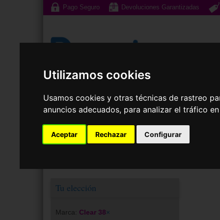
Pago Seguro
Devoluciones Garantizadas
Utilizamos cookies
Gafas de Sol
G
Usamos cookies y otras técnicas de rastreo pa
anuncios adecuados, para analizar el tráfico e
Lenti
Aceptar
Rechazar
Configurar
Tu elección
Marca:
Clear 38
×