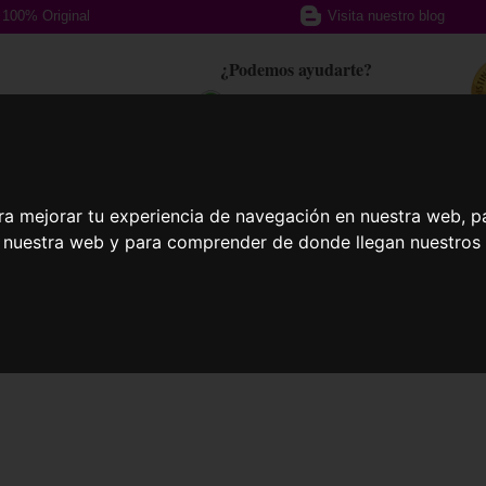
100% Original
Visita nuestro blog
¿Podemos ayudarte?
617 357 588
afas Graduadas
Gafas Deportivas
Lent
ra mejorar tu experiencia de navegación en nuestra web, p
n nuestra web y para comprender de donde llegan nuestros v
llas
Clear 38