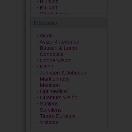
Blu:kidz
Brilliant
Clariti 1day
Clear 38
Fabricantes
ColourVUE
Contact
Alcon
Dailies
Avizor-Interlenco
Equilibria
Bausch & Lomb
ET 43
Conóptica
Exacta
CooperVision
Extrema
Disop
Eyesoft
Johnson & Johnson
Freshlook
Mark'ennovy
Fusion
Menicon
Gentle 59
Optimedical
Gentle 80
Quantum Visión
GP
Safilens
Hidro Health
Servilens
Horizont
Tiedra Eurolent
Inno
Visionis
Lens
Miru