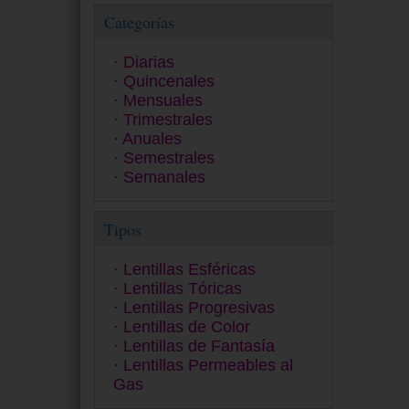
MyDay
Categorías
Myvision Júnior
Myvision Max
Diarias
Premio
Quincenales
Proclear
Mensuales
PureVision
Trimestrales
Quattro
Anuales
Safe-Gel
Semestrales
Safeline 55 A
Semanales
Saphir
SofLens
Tipos
SPH 5 Anual
Ultra
Zero 6
Lentillas Esféricas
Lentillas Tóricas
Lentillas Progresivas
Lentillas de Color
Lentillas de Fantasía
Lentillas Permeables al
Gas