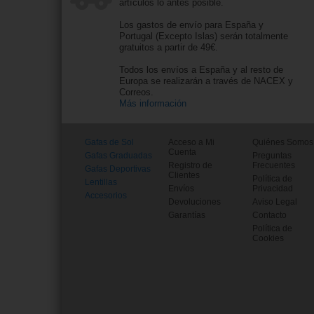
artículos lo antes posible.
Los gastos de envío para España y
Portugal (Excepto Islas) serán totalmente
gratuitos a partir de 49€.
Todos los envíos a España y al resto de
Europa se realizarán a través de NACEX y
Correos.
Más información
Gafas de Sol
Acceso a Mi
Quiénes Somos
Cuenta
Gafas Graduadas
Preguntas
Registro de
Frecuentes
Gafas Deportivas
Clientes
Política de
Lentillas
Envíos
Privacidad
Accesorios
Devoluciones
Aviso Legal
Garantías
Contacto
Política de
Cookies