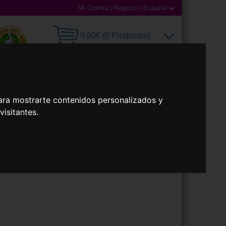
Mi Cuenta
|
Registro
|
Español
0,00€ (0 Productos)
illas
Accesorios
ara mostrarte contenidos personalizados y
isitantes.