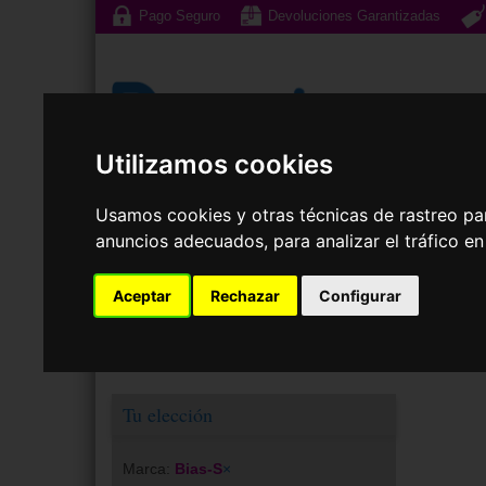
Pago Seguro
Devoluciones Garantizadas
Utilizamos cookies
Gafas de Sol
G
Usamos cookies y otras técnicas de rastreo pa
anuncios adecuados, para analizar el tráfico e
Lenti
Aceptar
Rechazar
Configurar
Tu elección
Marca:
Bias-S
×