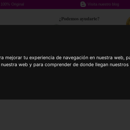
100% Original
Visita nuestro blog
¿Podemos ayudarte?
617 357 588
afas Graduadas
Gafas Deportivas
Lent
ra mejorar tu experiencia de navegación en nuestra web, p
n nuestra web y para comprender de donde llegan nuestros v
llas
Bias-S