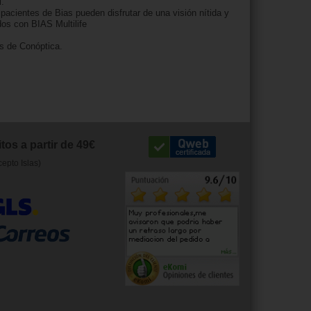
.
pacientes de Bias pueden disfrutar de una visión nítida y
dos con BIAS Multilife
s de Conóptica.
tos a partir de 49€
cepto Islas)