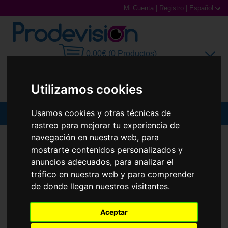
Mi Cuenta
|
Registro
|
Español
0,00€ (0 Productos)
Utilizamos cookies
Usamos cookies y otras técnicas de
MENU
rastreo para mejorar tu experiencia de
Gafas de Sol
navegación en nuestra web, para
GAFAS GRADUADAS
VERSACE
VE3186
mostrarte contenidos personalizados y
Gafas Graduadas
anuncios adecuados, para analizar el
tráfico en nuestra web y para comprender
Gafas Deportivas
de donde llegan nuestros visitantes.
Lentillas
Aceptar