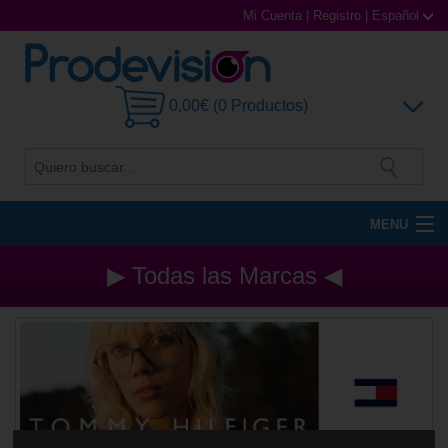
Mi Cuenta
|
Registro
|
Español
0,00€ (0 Productos)
MENU
Gafas de Sol
▶ Todas las Marcas ◀
Gafas Graduadas
Gafas Deportivas
Lentillas