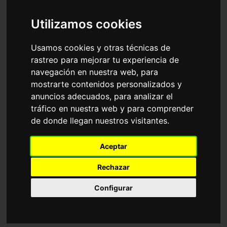
Accesorios
Gafas Graduadas
Tommy Hilfiger
Utilizamos cookies
Ordenar por
Usamos cookies y otras técnicas de
rastreo para mejorar tu experiencia de
navegación en nuestra web, para
mostrarte contenidos personalizados y
anuncios adecuados, para analizar el
tráfico en nuestra web y para comprender
de donde llegan nuestros visitantes.
TH 2270
TH 2278
Aceptar
149,00€
165,00€
67,00€
74,00€
Rechazar
Configurar
Progresivo
Progresivo
3 Colores disponibles
3 Colores disponibles