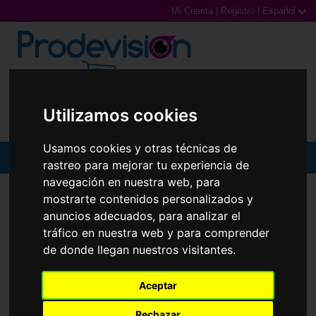
Mi Cuenta
|
Registro
|
Español
0,00€ (0 Productos)
Utilizamos cookies
Usamos cookies y otras técnicas de
MENU
rastreo para mejorar tu experiencia de
navegación en nuestra web, para
Gafas de Sol
GAFAS GRADUADAS
ARNETTE
AN7227 DORAMI
mostrarte contenidos personalizados y
anuncios adecuados, para analizar el
Gafas Graduadas
tráfico en nuestra web y para comprender
de donde llegan nuestros visitantes.
Gafas Deportivas
Lentillas
Aceptar
Rechazar