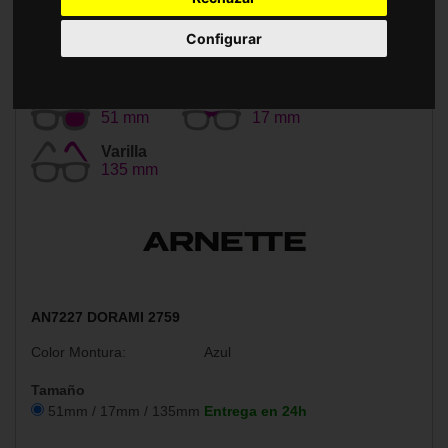
Accesorios
Configurar
Tamaño
Puente
51 mm
17 mm
Varilla
135 mm
AN7227 DORAMI 2759
Color Montura:
Azul
Tamaño
51mm / 17mm / 135mm
Entrega en 24h