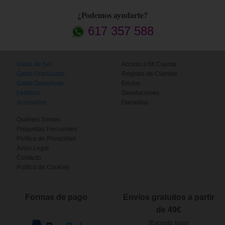
¿Podemos ayudarte?
617 357 588
Gafas de Sol
Acceso a Mi Cuenta
Gafas Graduadas
Registro de Clientes
Gafas Deportivas
Envíos
Lentillas
Devoluciones
Accesorios
Garantías
Quiénes Somos
Preguntas Frecuentes
Política de Privacidad
Aviso Legal
Contacto
Política de Cookies
Formas de pago
Envíos gratuitos a partir
de 49€
(Excepto Islas)