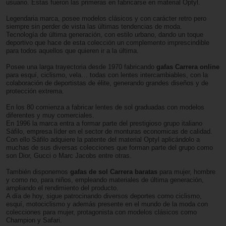
usuario. Estas fueron las primeras en fabricarse en material Optyl.
Legendaria marca, posee modelos clásicos y con carácter retro pero
siempre sin perder de vista las últimas tendencias de moda.
Tecnología de última generación, con estilo urbano, dando un toque
deportivo que hace de esta colección un complemento imprescindible
para todos aquellos que quieren ir a la última.
Posee una larga trayectoria desde 1970 fabricando
gafas Carrera online
para esquí, ciclismo, vela… todas con lentes intercambiables, con la
colaboración de deportistas de élite, generando grandes diseños y de
protección extrema.
En los 80 comienza a fabricar lentes de sol graduadas con modelos
diferentes y muy comerciales.
En 1996 la marca entra a formar parte del prestigioso grupo italiano
Sáfilo, empresa líder en el sector de monturas economicas de calidad.
Con ello Sáfilo adquiere la patente del material Optyl aplicándolo a
muchas de sus diversas colecciones que forman parte del grupo como
son Dior, Gucci o Marc Jacobs entre otras.
También disponemos
gafas de sol Carrera baratas
para mujer, hombre
y como no, para niños, empleando materiales de última generación,
ampliando el rendimiento del producto.
A día de hoy, sigue patrocinando diversos deportes como ciclismo,
esquí, motociclismo y además presente en el mundo de la moda con
colecciones para mujer, protagonista con modelos clásicos como
Champion y Safari.