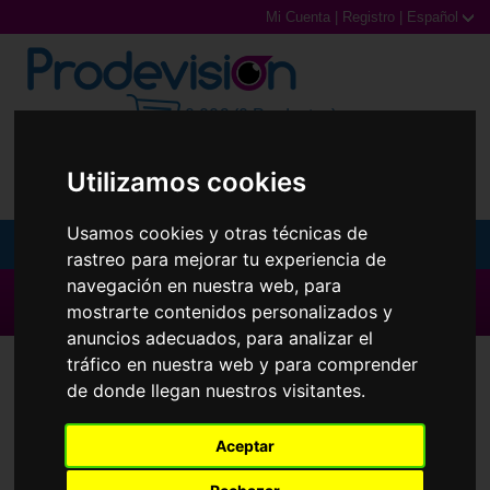
Mi Cuenta
|
Registro
|
Español
0,00€ (0 Productos)
Utilizamos cookies
Usamos cookies y otras técnicas de
MENU
rastreo para mejorar tu experiencia de
navegación en nuestra web, para
Gafas de Sol
▶ Todas las Marcas ◀
mostrarte contenidos personalizados y
anuncios adecuados, para analizar el
Gafas Graduadas
tráfico en nuestra web y para comprender
de donde llegan nuestros visitantes.
Gafas Deportivas
Lentillas
Aceptar