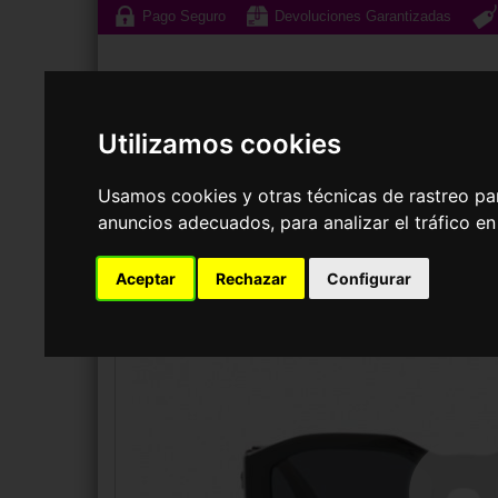
Pago Seguro
Devoluciones Garantizadas
Utilizamos cookies
Usamos cookies y otras técnicas de rastreo pa
Gafas de Sol
G
anuncios adecuados, para analizar el tráfico e
Aceptar
Rechazar
Configurar
GAFAS DE SOL
VERSACE
VE4361