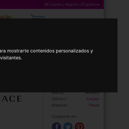
Mi Cuenta
|
Registro
|
Español
0,00€ (0 Productos)
ara mostrarte contenidos personalizados y
illas
Accesorios
isitantes.
Gafas de Sol
VE4361
Marca:
Versace
Género:
Unisex
Material:
Pasta
Compartir en: