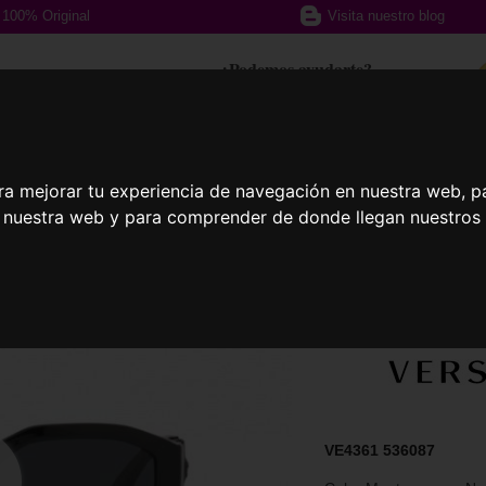
100% Original
Visita nuestro blog
¿Podemos ayudarte?
617 357 588
ra mejorar tu experiencia de navegación en nuestra web, p
afas Graduadas
Gafas Deportivas
Lent
n nuestra web y para comprender de donde llegan nuestros v
VE4361 536087