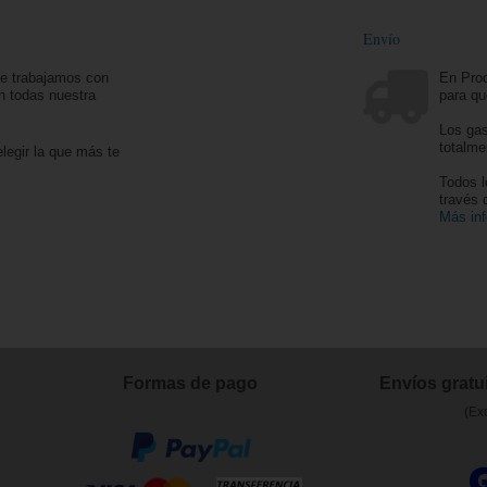
Envío
ue trabajamos con
En Prod
n todas nuestra
para qu
Los gas
totalme
legir la que más te
Todos l
través
Más in
Formas de pago
Envíos gratui
(Ex