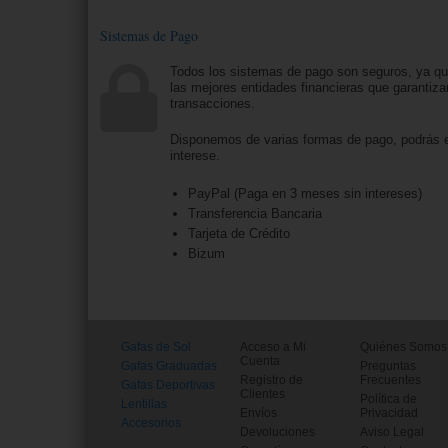
Sistemas de Pago
Todos los sistemas de pago son seguros, ya q
las mejores entidades financieras que garantiza
transacciones.
Disponemos de varias formas de pago, podrás e
interese.
PayPal (Paga en 3 meses sin intereses)
Transferencia Bancaria
Tarjeta de Crédito
Bizum
Gafas de Sol
Acceso a Mi
Quiénes Somos
Cuenta
Gafas Graduadas
Preguntas
Registro de
Frecuentes
Gafas Deportivas
Clientes
Política de
Lentillas
Envíos
Privacidad
Accesorios
Devoluciones
Aviso Legal