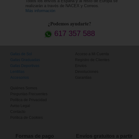
Todos los envíos a España y al resto de Europa se
realizarán a través de NACEX y Correos.
Más información
¿Podemos ayudarte?
617 357 588
Gafas de Sol
Acceso a Mi Cuenta
Gafas Graduadas
Registro de Clientes
Gafas Deportivas
Envíos
Lentillas
Devoluciones
Accesorios
Garantías
Quiénes Somos
Preguntas Frecuentes
Política de Privacidad
Aviso Legal
Contacto
Política de Cookies
Formas de pago
Envíos gratuitos a partir