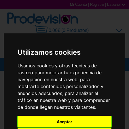
Mi Cuenta
|
Registro
|
Español
0,00€ (0 Productos)
Utilizamos cookies
MENU
Usamos cookies y otras técnicas de
rastreo para mejorar tu experiencia de
Gafas de Sol
GAFAS DE SOL
SWAROVSKI
SK6010
navegación en nuestra web, para
mostrarte contenidos personalizados y
Gafas Graduadas
anuncios adecuados, para analizar el
tráfico en nuestra web y para comprender
Gafas Deportivas
de donde llegan nuestros visitantes.
Lentillas
Aceptar