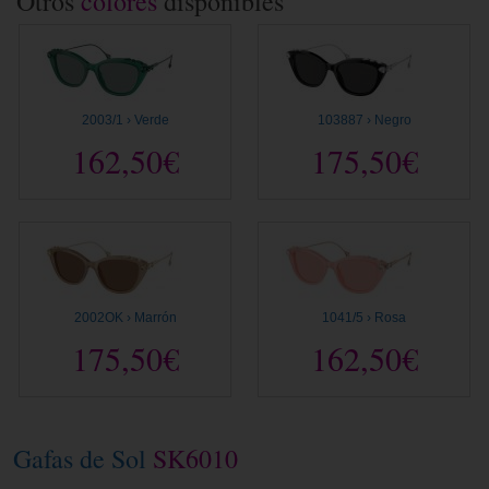
Otros
colores
disponibles
2003/1 › Verde
103887 › Negro
162,50€
175,50€
2002OK › Marrón
1041/5 › Rosa
175,50€
162,50€
Gafas de Sol
SK6010