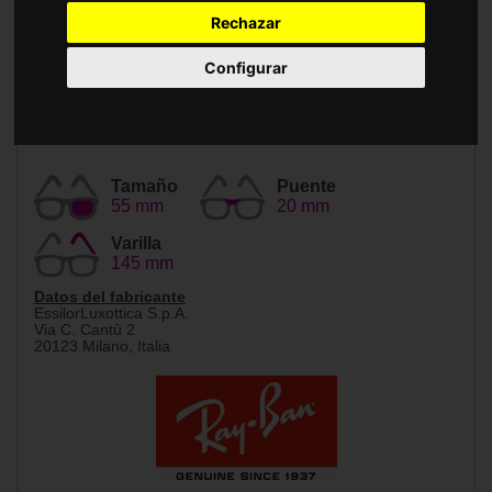
Accesorios
Rechazar
Configurar
Tamaño
Puente
55 mm
20 mm
Varilla
145 mm
Datos del fabricante
EssilorLuxottica S.p.A.
Via C. Cantù 2
20123 Milano, Italia