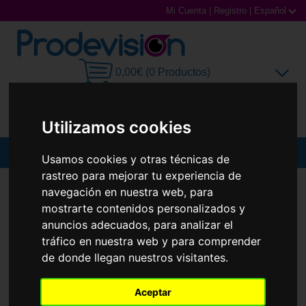
Mi Cuenta
|
Registro
|
Español
0,00€ (0 Productos)
Utilizamos cookies
MENU
Usamos cookies y otras técnicas de
rastreo para mejorar tu experiencia de
Gafas de Sol
GAFAS DE SOL
RAY-BAN
RB7683S JOSEPH
navegación en nuestra web, para
Nuevo
mostrarte contenidos personalizados y
Gafas Graduadas
anuncios adecuados, para analizar el
tráfico en nuestra web y para comprender
Gafas Deportivas
de donde llegan nuestros visitantes.
Lentillas
Aceptar