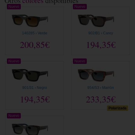
Otros
colores
disponibles
Nuevo
Nuevo
140285 › Verde
902/B1 › Carey
200,85€
194,35€
Nuevo
Nuevo
901/31 › Negro
954/S3 › Marrón
194,35€
233,35€
Polarizada
Nuevo