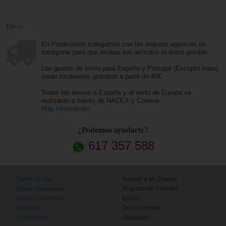
Envío
En Prodevisión trabajamos con las mejoras agencias de
transporte para que recibas tus artículos lo antes posible.
Los gastos de envío para España y Portugal (Excepto Islas)
serán totalmente gratuitos a partir de 49€.
Todos los envíos a España y al resto de Europa se
realizarán a través de NACEX y Correos.
Más información
¿Podemos ayudarte?
617 357 588
Gafas de Sol
Acceso a Mi Cuenta
Gafas Graduadas
Registro de Clientes
Gafas Deportivas
Envíos
Lentillas
Devoluciones
Accesorios
Garantías