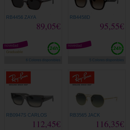
RB4456 ZAYA
RB4458D
89,05€
95,55€
novedad
novedad
Graduable
6 Colores disponibles
5 Colores disponibles
RB0947S CARLOS
RB3565 JACK
112,45€
116,35€