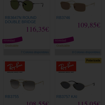
RB3647N ROUND
RB3746
DOUBLE BRIDGE
109,85€
116,35€
novedad
novedad
Graduable
Graduable
7 Colores disponibles
8 Colores disponibles
Polarizada
RB3755
RB3757 KAI
108,55€
115,05€