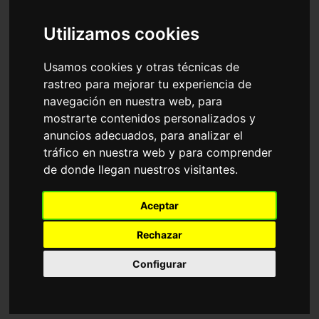
Accesorios
Gafas de Sol
Ray-Ban
Utilizamos cookies
Ordenar por
Usamos cookies y otras técnicas de
rastreo para mejorar tu experiencia de
navegación en nuestra web, para
mostrarte contenidos personalizados y
anuncios adecuados, para analizar el
tráfico en nuestra web y para comprender
de donde llegan nuestros visitantes.
RB4940 WAYFARER
RB2241 WAYFARER
Aceptar
PUFFER
WAY
116,35€
116,35€
Rechazar
Configurar
Graduable
18 Colores disponibles
6 Colores disponibles