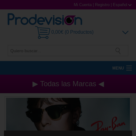
Mi Cuenta
|
Registro
|
Español
0,00€ (0 Productos)
MENU
Gafas de Sol
▶ Todas las Marcas ◀
Gafas Graduadas
Gafas Deportivas
Lentillas