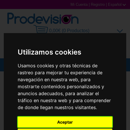
Mi Cuenta
|
Registro
|
Español
0,00€ (0 Productos)
Utilizamos cookies
Usamos cookies y otras técnicas de
MENU
rastreo para mejorar tu experiencia de
Gafas de Sol
navegación en nuestra web, para
GAFAS DE SOL
RAY-BAN
RB4458D
mostrarte contenidos personalizados y
Nuevo
Gafas Graduadas
anuncios adecuados, para analizar el
tráfico en nuestra web y para comprender
Gafas Deportivas
de donde llegan nuestros visitantes.
Lentillas
Aceptar