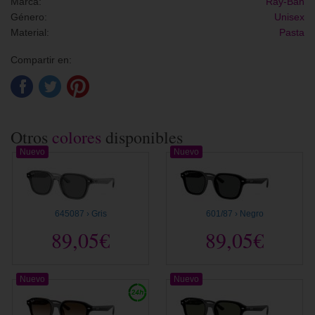
Marca:
Ray-Ban
Género:
Unisex
Material:
Pasta
Compartir en:
Otros
colores
disponibles
Nuevo
Nuevo
645087 › Gris
601/87 › Negro
89,05€
89,05€
Nuevo
Nuevo