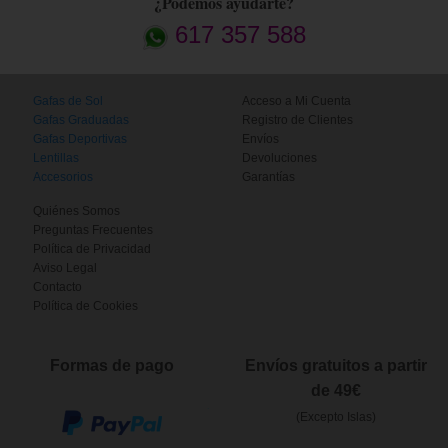
¿Podemos ayudarte?
617 357 588
Gafas de Sol
Acceso a Mi Cuenta
Gafas Graduadas
Registro de Clientes
Gafas Deportivas
Envíos
Lentillas
Devoluciones
Accesorios
Garantías
Quiénes Somos
Preguntas Frecuentes
Política de Privacidad
Aviso Legal
Contacto
Política de Cookies
Formas de pago
Envíos gratuitos a partir
de 49€
(Excepto Islas)