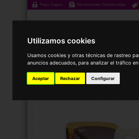
Pago Seguro
Devoluciones Garantizadas
Utilizamos cookies
Usamos cookies y otras técnicas de rastreo pa
Gafas de Sol
G
anuncios adecuados, para analizar el tráfico e
GAFAS DE SOL
RAY-BAN
RB4395 KILIANE
Aceptar
Rechazar
Configurar