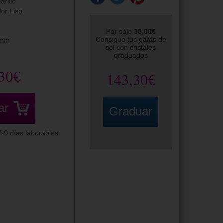
arillo
lor Liso
Por sólo
38,00€
Consigue tus gafas de
0mm
sol con cristales
graduados
30€
143,30€
ar
Graduar
-9 días laborables