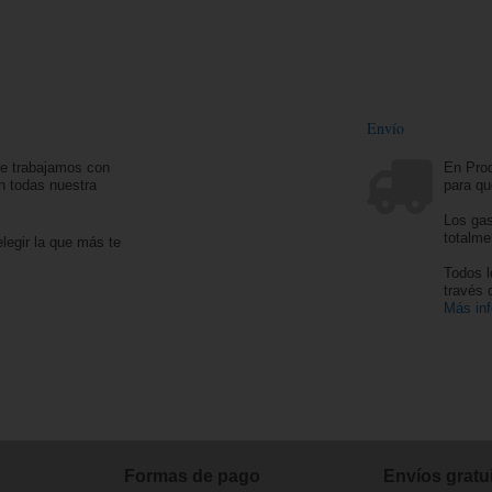
Envío
ue trabajamos con
En Prod
n todas nuestra
para qu
Los gas
totalme
legir la que más te
Todos l
través
Más in
Formas de pago
Envíos gratui