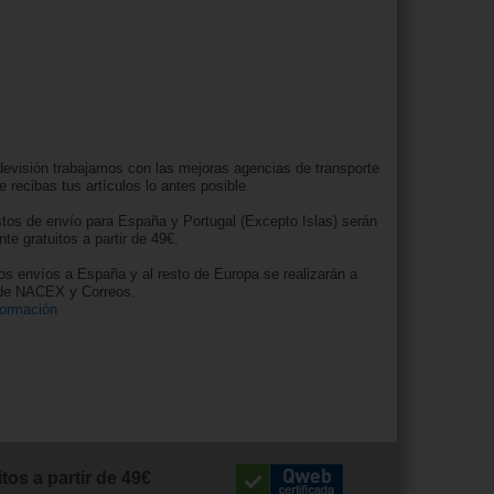
evisión trabajamos con las mejoras agencias de transporte
e recibas tus artículos lo antes posible.
tos de envío para España y Portugal (Excepto Islas) serán
nte gratuitos a partir de 49€.
os envíos a España y al resto de Europa se realizarán a
 de NACEX y Correos.
formación
tos a partir de 49€