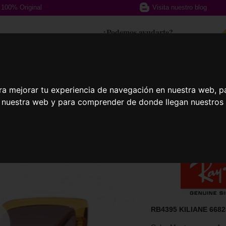
100% Original
Visita nuestro blog
¿Podemos ayudarte?
617 357 588
ra mejorar tu experiencia de navegación en nuestra web, p
afas Graduadas
Gafas Deportivas
Lent
n nuestra web y para comprender de donde llegan nuestros v
RB4395 KILIANE 668