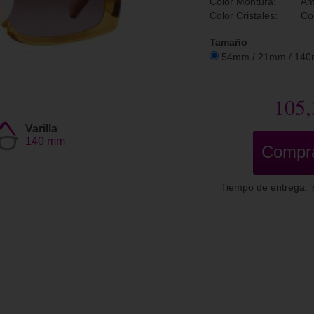
Color Montura:
Am
Color Cristales:
Co
Tamaño
54mm / 21mm / 14
105,
Varilla
140 mm
Compr
Tiempo de entrega: 7