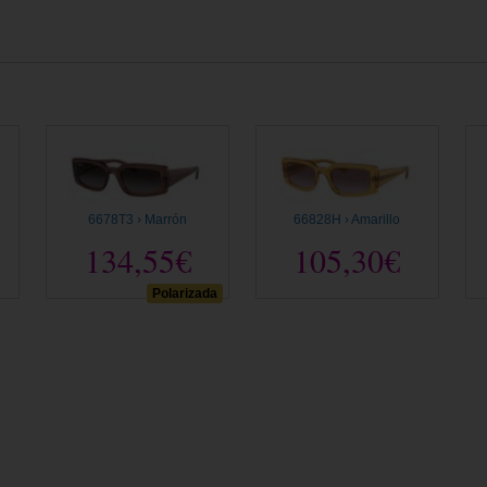
6678T3 › Marrón
66828H › Amarillo
134,55€
105,30€
Polarizada