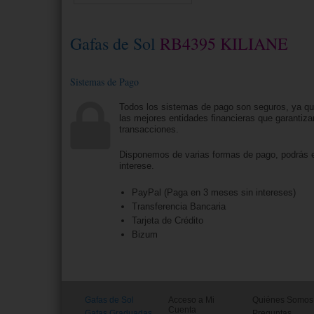
Gafas de Sol
RB4395 KILIANE
Sistemas de Pago
Todos los sistemas de pago son seguros, ya q
las mejores entidades financieras que garantiza
transacciones.
Disponemos de varias formas de pago, podrás e
interese.
PayPal (Paga en 3 meses sin intereses)
Transferencia Bancaria
Tarjeta de Crédito
Bizum
Gafas de Sol
Acceso a Mi
Quiénes Somos
Cuenta
Gafas Graduadas
Preguntas