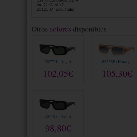
EssilorLuxottica S.p.A.
Via C. Cantù 2
20123 Milano, Italia
Otros
colores
disponibles
667771 › Negro
66868F › Naranja
102,05€
105,30€
667787 › Negro
98,80€