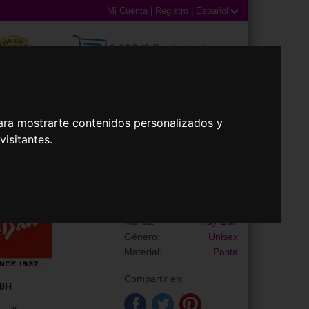
Mi Cuenta
|
Registro
|
Español
0,00€ (0 Productos)
ara mostrarte contenidos personalizados y
illas
Accesorios
isitantes.
Gafas de Sol
RB4395 KILIANE
Marca:
Ray-Ban
Género:
Unisex
Material:
Pasta
Compartir en:
28H