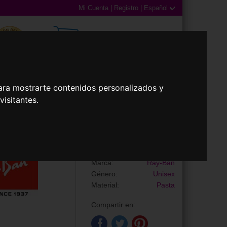
Mi Cuenta
|
Registro
|
Español
0,00€ (0 Productos)
ara mostrarte contenidos personalizados y
isitantes.
illas
Accesorios
Gafas de Sol
RB4362
Marca:
Ray-Ban
Género:
Unisex
Material:
Pasta
Compartir en: