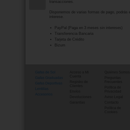
transacciones.
Disponemos de varias formas de pago, podrás e
interese.
PayPal (Paga en 3 meses sin intereses)
Transferencia Bancaria
Tarjeta de Crédito
Bizum
Gafas de Sol
Acceso a Mi
Quiénes Somos
Cuenta
Gafas Graduadas
Preguntas
Registro de
Frecuentes
Gafas Deportivas
Clientes
Política de
Lentillas
Envíos
Privacidad
Accesorios
Devoluciones
Aviso Legal
Garantías
Contacto
Política de
Cookies