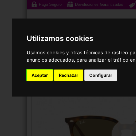
Pago Seguro
Devoluciones Garantizadas
Utilizamos cookies
Usamos cookies y otras técnicas de rastreo pa
anuncios adecuados, para analizar el tráfico e
Gafas de Sol
G
Aceptar
Rechazar
Configurar
GAFAS DE SOL
RAY-BAN
RB4362