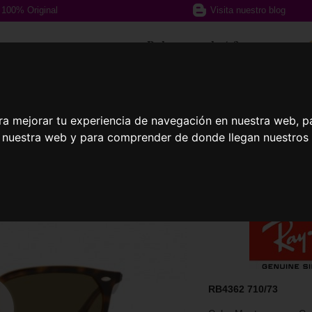
100% Original
Visita nuestro blog
¿Podemos ayudarte?
617 357 588
ra mejorar tu experiencia de navegación en nuestra web, p
n nuestra web y para comprender de donde llegan nuestros v
afas Graduadas
Gafas Deportivas
Lent
RB4362 710/73