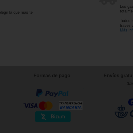
Los gas
totalme
legir la que más te
Todos l
través
Más in
Formas de pago
Envíos gratui
(Ex