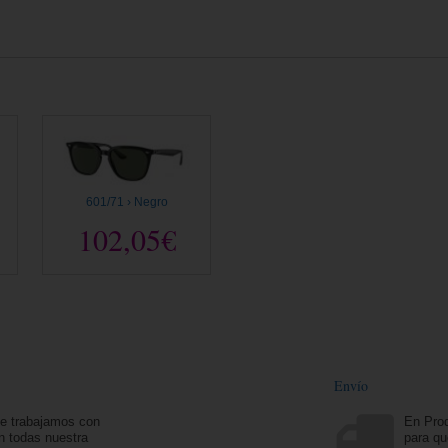
601/71 › Negro
102,05€
Envío
ue trabajamos con
En Prod
n todas nuestra
para qu