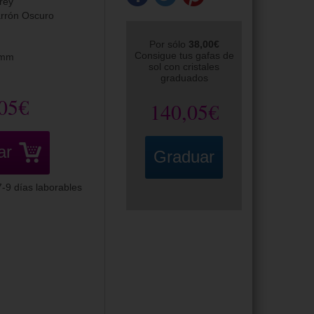
rey
rrón Oscuro
Por sólo
38,00€
Consigue tus gafas de
5mm
sol con cristales
graduados
05€
140,05€
ar
Graduar
-9 días laborables