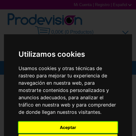
Mi Cuenta
|
Registro
|
Español
0,00€ (0 Productos)
Utilizamos cookies
Usamos cookies y otras técnicas de
MENU
rastreo para mejorar tu experiencia de
Gafas de Sol
navegación en nuestra web, para
GAFAS DE SOL
RAY-BAN
RB4125 CATS 5000
mostrarte contenidos personalizados y
Gafas Graduadas
anuncios adecuados, para analizar el
tráfico en nuestra web y para comprender
Gafas Deportivas
de donde llegan nuestros visitantes.
Lentillas
Aceptar