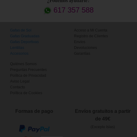
¿Podemos ayudarte?
617 357 588
Gafas de Sol
Acceso a Mi Cuenta
Gafas Graduadas
Registro de Clientes
Gafas Deportivas
Envíos
Lentillas
Devoluciones
Accesorios
Garantías
Quiénes Somos
Preguntas Frecuentes
Política de Privacidad
Aviso Legal
Contacto
Política de Cookies
Formas de pago
Envíos gratuitos a partir
de 49€
(Excepto Islas)