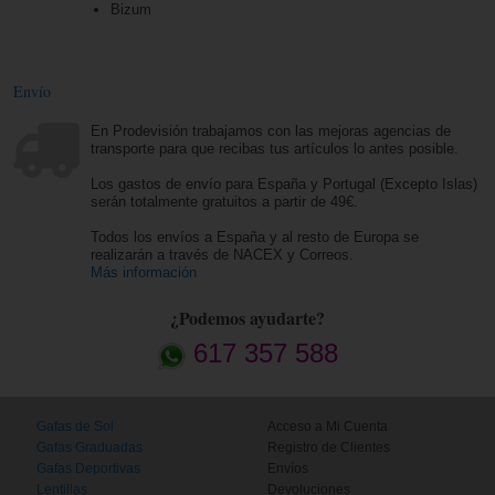
Bizum
Envío
En Prodevisión trabajamos con las mejoras agencias de
transporte para que recibas tus artículos lo antes posible.
Los gastos de envío para España y Portugal (Excepto Islas)
serán totalmente gratuitos a partir de 49€.
Todos los envíos a España y al resto de Europa se
realizarán a través de NACEX y Correos.
Más información
¿Podemos ayudarte?
617 357 588
Gafas de Sol
Acceso a Mi Cuenta
Gafas Graduadas
Registro de Clientes
Gafas Deportivas
Envíos
Lentillas
Devoluciones