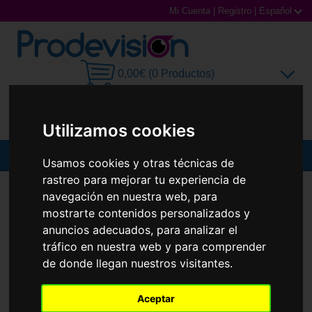
Mi Cuenta
|
Registro
|
Español
0,00€ (0 Productos)
Utilizamos cookies
MENU
Usamos cookies y otras técnicas de
rastreo para mejorar tu experiencia de
Gafas de Sol
GAFAS DE SOL
RAY-BAN
RB3770
navegación en nuestra web, para
Nuevo
mostrarte contenidos personalizados y
Gafas Graduadas
anuncios adecuados, para analizar el
tráfico en nuestra web y para comprender
Gafas Deportivas
de donde llegan nuestros visitantes.
Lentillas
Aceptar