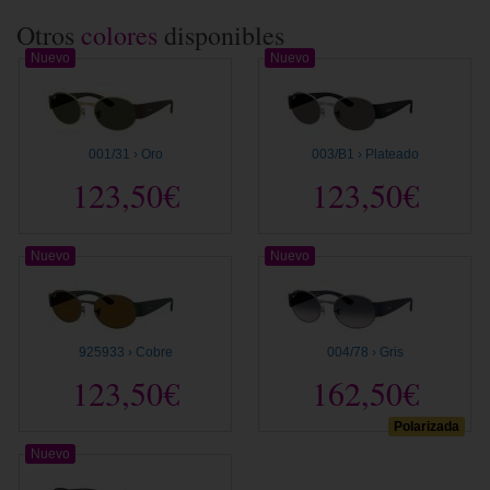
Otros
colores
disponibles
Nuevo
Nuevo
001/31 › Oro
003/B1 › Plateado
123,50€
123,50€
Nuevo
Nuevo
925933 › Cobre
004/78 › Gris
123,50€
162,50€
Polarizada
Nuevo