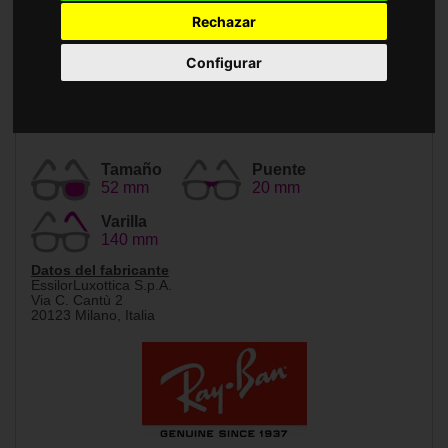
Accesorios
Rechazar
Configurar
Tamaño
Puente
52 mm
20 mm
Varilla
140 mm
Datos del fabricante
EssilorLuxottica S.p.A.
Via C. Cantù 2
20123 Milano, Italia