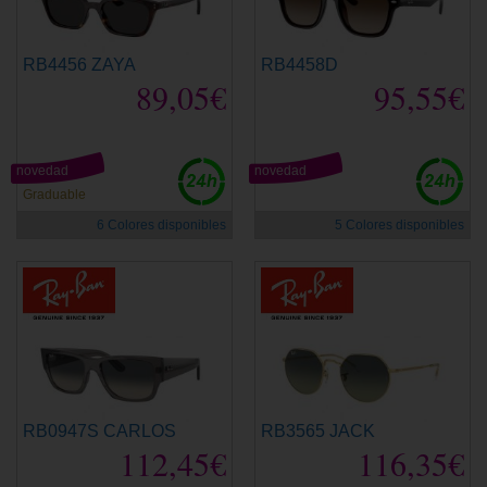
RB4456 ZAYA
RB4458D
89,05€
95,55€
novedad
novedad
Graduable
6 Colores disponibles
5 Colores disponibles
RB0947S CARLOS
RB3565 JACK
112,45€
116,35€