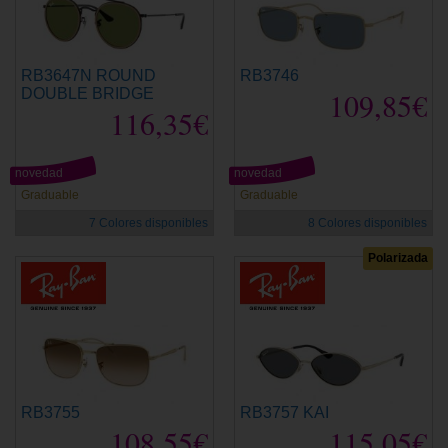
RB3647N ROUND
RB3746
DOUBLE BRIDGE
109,85€
116,35€
novedad
novedad
Graduable
Graduable
7 Colores disponibles
8 Colores disponibles
Polarizada
RB3755
RB3757 KAI
108,55€
115,05€