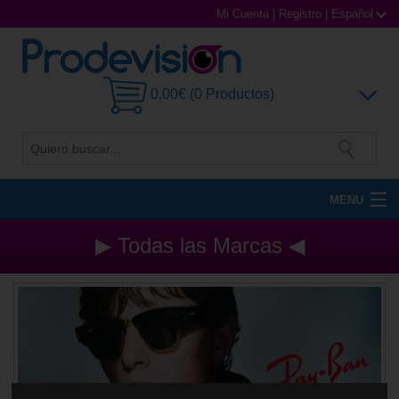
Mi Cuenta
|
Registro
|
Español
0,00€ (0 Productos)
MENU
Gafas de Sol
▶ Todas las Marcas ◀
Gafas Graduadas
Gafas Deportivas
Lentillas