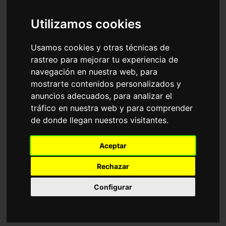
Accesorios
Gafas de Sol
Ray-Ban
Utilizamos cookies
Ordenar por
Usamos cookies y otras técnicas de
rastreo para mejorar tu experiencia de
navegación en nuestra web, para
mostrarte contenidos personalizados y
anuncios adecuados, para analizar el
tráfico en nuestra web y para comprender
de donde llegan nuestros visitantes.
RB4940 WAYFARER
RB2241 WAYFARER
Aceptar
PUFFER
WAY
116,35€
116,35€
Rechazar
Configurar
Graduable
18 Colores disponibles
6 Colores disponibles