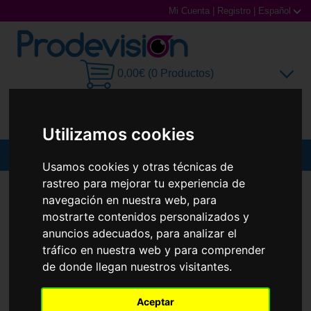
Mi Cuenta
|
Registro
|
Español
0,00€ (0 Productos)
Utilizamos cookies
MENU
Usamos cookies y otras técnicas de
rastreo para mejorar tu experiencia de
Gafas de Sol
GAFAS DE SOL
RAY-BAN
RB3755
navegación en nuestra web, para
Nuevo
Gafas Graduadas
mostrarte contenidos personalizados y
anuncios adecuados, para analizar el
Gafas Deportivas
tráfico en nuestra web y para comprender
de donde llegan nuestros visitantes.
Lentillas
Aceptar