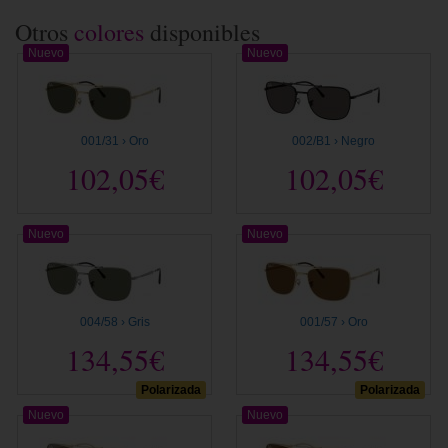
Otros
colores
disponibles
Nuevo
Nuevo
001/31 › Oro
002/B1 › Negro
102,05€
102,05€
Nuevo
Nuevo
004/58 › Gris
001/57 › Oro
134,55€
134,55€
Polarizada
Polarizada
Nuevo
Nuevo