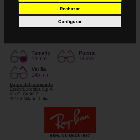
Accesorios
Rechazar
Configurar
Tamaño
Puente
59 mm
19 mm
Varilla
145 mm
Datos del fabricante
EssilorLuxottica S.p.A.
Via C. Cantù 2
20123 Milano, Italia