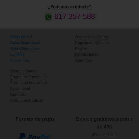
¿Podemos ayudarte?
617 357 588
Gafas de Sol
Acceso a Mi Cuenta
Gafas Graduadas
Registro de Clientes
Gafas Deportivas
Envíos
Lentillas
Devoluciones
Accesorios
Garantías
Quiénes Somos
Preguntas Frecuentes
Política de Privacidad
Aviso Legal
Contacto
Política de Cookies
Formas de pago
Envíos gratuitos a partir
de 49€
(Excepto Islas)