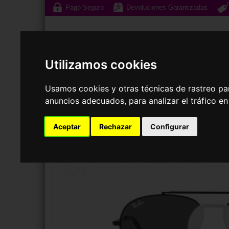
Pago Seguro
Devoluciones Garantizadas
Utilizamos cookies
Usamos cookies y otras técnicas de rastreo pa
anuncios adecuados, para analizar el tráfico e
Gafas de Sol
G
Aceptar
Rechazar
Configurar
GAFAS DE SOL
RAY-BAN
RB3625 NEW AVIATOR