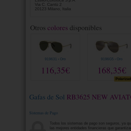
EssilorLuxottica S.p.A.
Via C. Cantù 2
20123 Milano, Italia
Otros
colores
disponibles
919631 › Oro
9196G5 › Oro
116,35€
168,35€
Polariza
Gafas de Sol
RB3625 NEW AVIA
Sistemas de Pago
Todos los sistemas de pago son seguros, ya q
las mejores entidades financieras que garantiza