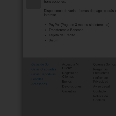
transacciones.
Disponemos de varias formas de pago, podrás e
interese.
PayPal (Paga en 3 meses sin intereses)
Transferencia Bancaria
Tarjeta de Crédito
Bizum
Gafas de Sol
Acceso a Mi
Quiénes Somos
Cuenta
Gafas Graduadas
Preguntas
Registro de
Frecuentes
Gafas Deportivas
Clientes
Política de
Lentillas
Envíos
Privacidad
Accesorios
Devoluciones
Aviso Legal
Garantías
Contacto
Política de
Cookies