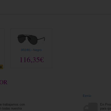
002/B1 › Negro
116,35€
da
TOR
Envío
ue trabajamos con
En Prod
n todas nuestra
para qu