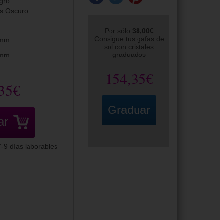
gro
is Oscuro
Por sólo
38,00€
Consigue tus gafas de
5mm
sol con cristales
graduados
0mm
154,35€
35€
Graduar
ar
-9 días laborables