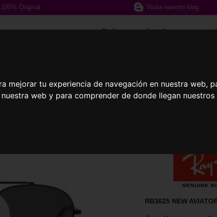
100% Original
Visita nuestro blog
¿Podemos ayudarte?
617 357 588
ra mejorar tu experiencia de navegación en nuestra web, p
n nuestra web y para comprender de donde llegan nuestros v
afas Graduadas
Gafas Deportivas
Lent
RB3625 NEW AVIATOR