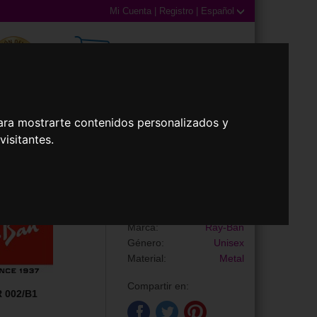
Mi Cuenta
|
Registro
|
Español
0,00€ (0 Productos)
ara mostrarte contenidos personalizados y
isitantes.
illas
Accesorios
Gafas de Sol
RB3625 NEW AVIATOR
Marca:
Ray-Ban
Género:
Unisex
Material:
Metal
Compartir en:
 002/B1