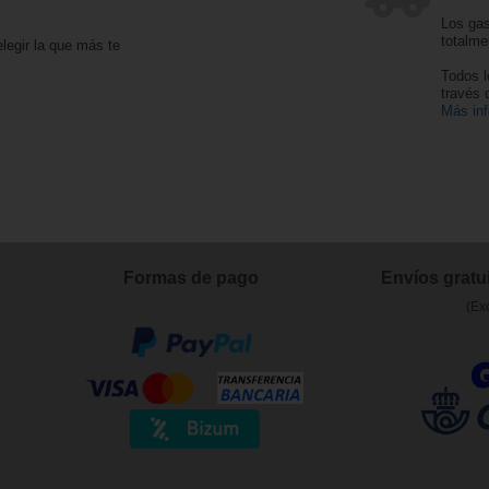
Los gas
totalme
legir la que más te
Todos l
través
Más in
Formas de pago
Envíos gratui
(Ex