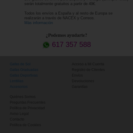
serán totalmente gratuitos a partir de 49€.
Todos los envíos a España y al resto de Europa se
realizarán a través de NACEX y Correos.
Más información
¿Podemos ayudarte?
617 357 588
Gafas de Sol
Acceso a Mi Cuenta
Gafas Graduadas
Registro de Clientes
Gafas Deportivas
Envíos
Lentillas
Devoluciones
Accesorios
Garantías
Quiénes Somos
Preguntas Frecuentes
Política de Privacidad
Aviso Legal
Contacto
Política de Cookies