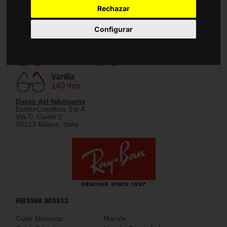
Accesorios
Rechazar
Configurar
Tamaño
Puente
55 mm
19 mm
Varilla
140 mm
Datos del fabricante
EssilorLuxottica S.p.A.
Via C. Cantù 2
20123 Milano, Italia
RB3588 905513
Color Montura:
Marrón