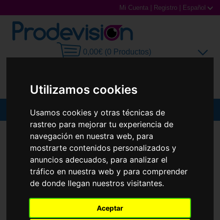
Mi Cuenta
|
Registro
|
Español
0,00€ (0 Productos)
Utilizamos cookies
MENU
Usamos cookies y otras técnicas de
rastreo para mejorar tu experiencia de
Gafas de Sol
GAFAS DE SOL
RAY-BAN
RB3588
navegación en nuestra web, para
mostrarte contenidos personalizados y
Gafas Graduadas
anuncios adecuados, para analizar el
tráfico en nuestra web y para comprender
Gafas Deportivas
de donde llegan nuestros visitantes.
Lentillas
Aceptar