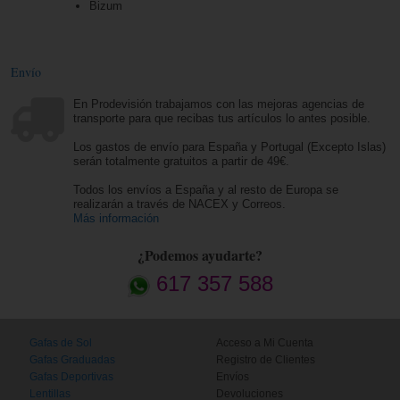
Bizum
Envío
En Prodevisión trabajamos con las mejoras agencias de
transporte para que recibas tus artículos lo antes posible.
Los gastos de envío para España y Portugal (Excepto Islas)
serán totalmente gratuitos a partir de 49€.
Todos los envíos a España y al resto de Europa se
realizarán a través de NACEX y Correos.
Más información
¿Podemos ayudarte?
617 357 588
Gafas de Sol
Acceso a Mi Cuenta
Gafas Graduadas
Registro de Clientes
Gafas Deportivas
Envíos
Lentillas
Devoluciones