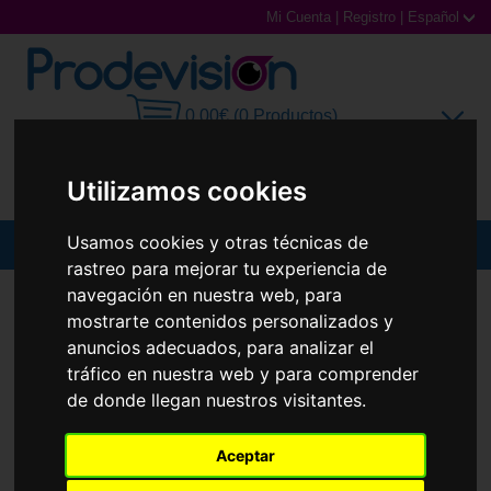
Mi Cuenta
|
Registro
|
Español
0,00€ (0 Productos)
Utilizamos cookies
Usamos cookies y otras técnicas de
MENU
rastreo para mejorar tu experiencia de
navegación en nuestra web, para
Gafas de Sol
GAFAS DE SOL
FERRARI ESCUDERÍA
FZ6010U
mostrarte contenidos personalizados y
Gafas Graduadas
anuncios adecuados, para analizar el
tráfico en nuestra web y para comprender
Gafas Deportivas
de donde llegan nuestros visitantes.
Lentillas
Aceptar