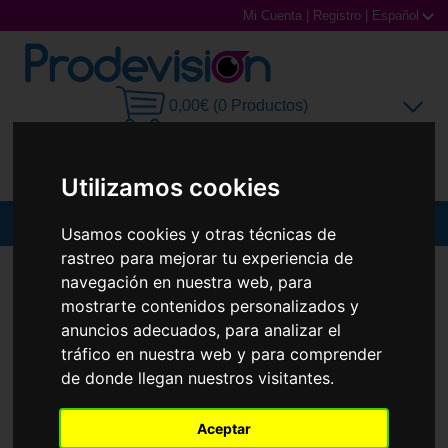
Mi Cuenta
|
Registro
|
Español
0,00€ (0 Productos)
Utilizamos cookies
MENU
Usamos cookies y otras técnicas de
rastreo para mejorar tu experiencia de
Gafas de Sol
GAFAS DE SOL
CARRERA
VICTORY C 22/S
navegación en nuestra web, para
Nuevo
mostrarte contenidos personalizados y
Gafas Graduadas
anuncios adecuados, para analizar el
tráfico en nuestra web y para comprender
Gafas Deportivas
de donde llegan nuestros visitantes.
Lentillas
Aceptar