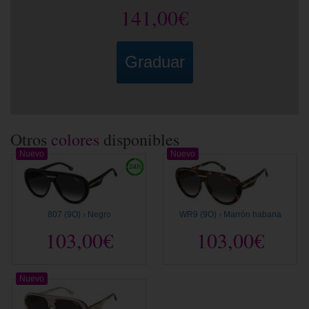
141,00€
Graduar
Otros
colores
disponibles
Nuevo
Nuevo
807 (9O) › Negro
WR9 (9O) › Marrón habana
103,00€
103,00€
Nuevo