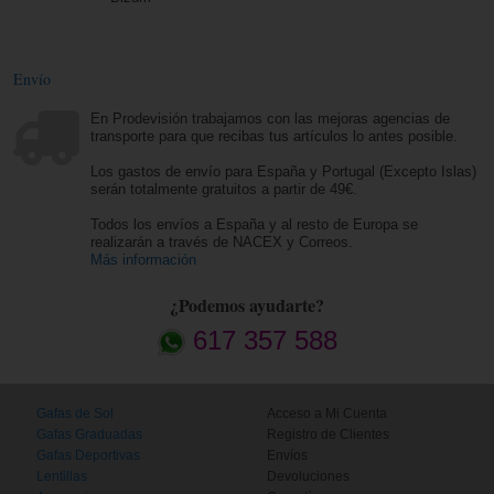
Envío
En Prodevisión trabajamos con las mejoras agencias de
transporte para que recibas tus artículos lo antes posible.
Los gastos de envío para España y Portugal (Excepto Islas)
serán totalmente gratuitos a partir de 49€.
Todos los envíos a España y al resto de Europa se
realizarán a través de NACEX y Correos.
Más información
¿Podemos ayudarte?
617 357 588
Gafas de Sol
Acceso a Mi Cuenta
Gafas Graduadas
Registro de Clientes
Gafas Deportivas
Envíos
Lentillas
Devoluciones