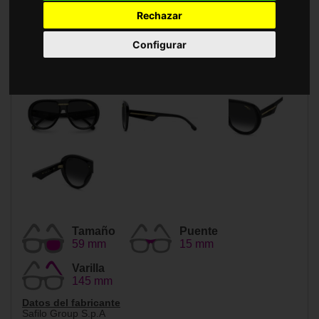
Accesorios
Rechazar
Configurar
Tamaño
Puente
59 mm
15 mm
Varilla
145 mm
Datos del fabricante
Safilo Group S.p.A