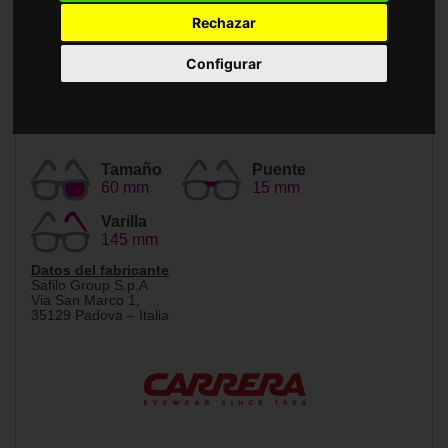
Accesorios
Rechazar
Configurar
Tamaño
Puente
60 mm
15 mm
Varilla
145 mm
Datos del fabricante
Safilo Group S.p.A
Via San Marco 1,
35129 Padova – Italia