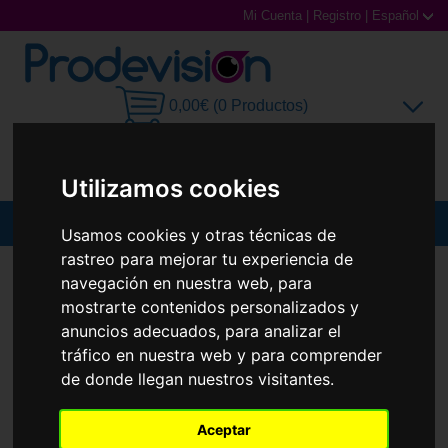
Mi Cuenta
|
Registro
|
Español
0,00€ (0 Productos)
Utilizamos cookies
MENU
Usamos cookies y otras técnicas de
rastreo para mejorar tu experiencia de
Gafas de Sol
GAFAS DE SOL
CARRERA
VICTORY C 01/S
navegación en nuestra web, para
mostrarte contenidos personalizados y
Gafas Graduadas
anuncios adecuados, para analizar el
tráfico en nuestra web y para comprender
Gafas Deportivas
de donde llegan nuestros visitantes.
Lentillas
Aceptar