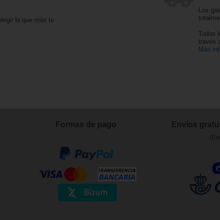
Los gas
totalme
legir la que más te
Todos l
través
Más in
Formas de pago
Envíos gratui
(Ex