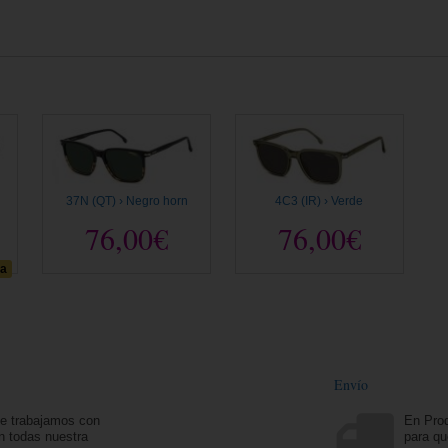
37N (QT) › Negro horn
4C3 (IR) › Verde
76,00€
76,00€
da
Envío
ue trabajamos con
En Prod
n todas nuestra
para qu