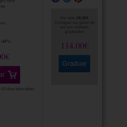
gro horn
rde
Por sólo
38,00€
Consigue tus gafas de
5mm
sol con cristales
graduados
-45%
114,00€
00€
Graduar
ar
-10 días laborables