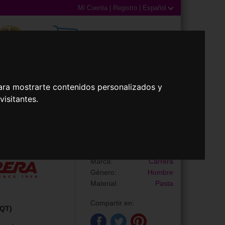
Mi Cuenta
|
Registro
|
Español
0,00€ (0 Productos)
ara mostrarte contenidos personalizados y
isitantes.
illas
Accesorios
Gafas de Sol
CARRERA 367/S
Marca:
Carrera
Género:
Hombre
Material:
Pasta
Compartir en:
QT)