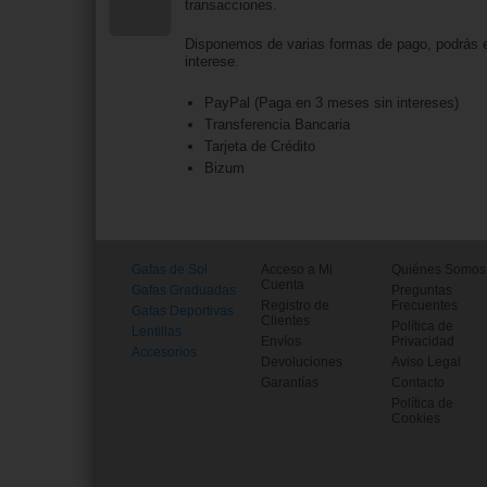
transacciones.
Disponemos de varias formas de pago, podrás e
interese.
PayPal (Paga en 3 meses sin intereses)
Transferencia Bancaria
Tarjeta de Crédito
Bizum
Gafas de Sol
Acceso a Mi
Quiénes Somos
Cuenta
Gafas Graduadas
Preguntas
Registro de
Frecuentes
Gafas Deportivas
Clientes
Política de
Lentillas
Envíos
Privacidad
Accesorios
Devoluciones
Aviso Legal
Garantías
Contacto
Política de
Cookies