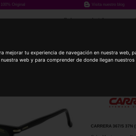
100% Original
Visita nuestro blog
¿Podemos ayudarte?
617 357 588
ra mejorar tu experiencia de navegación en nuestra web, p
n nuestra web y para comprender de donde llegan nuestros v
afas Graduadas
Gafas Deportivas
Lent
CARRERA 367/S 37N (