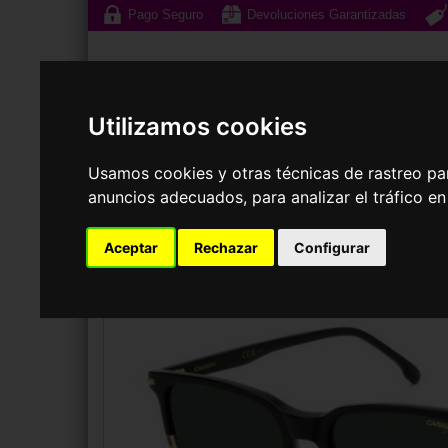
Pago Seguro
Devoluciones Garantizadas
Utilizamos cookies
Usamos cookies y otras técnicas de rastreo pa
anuncios adecuados, para analizar el tráfico e
Gafas de Sol
G
Aceptar
Rechazar
Configurar
GAFAS DE SOL
CARRERA
CARRERA 367/S