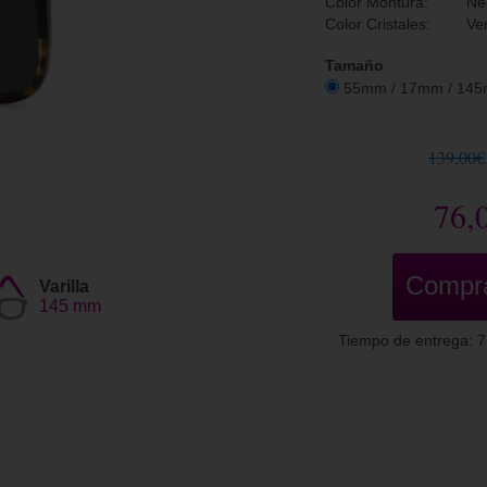
Color Montura:
Ne
Color Cristales:
Ve
Tamaño
55mm / 17mm / 14
139,00€
76,
Compr
Varilla
145 mm
Tiempo de entrega: 7