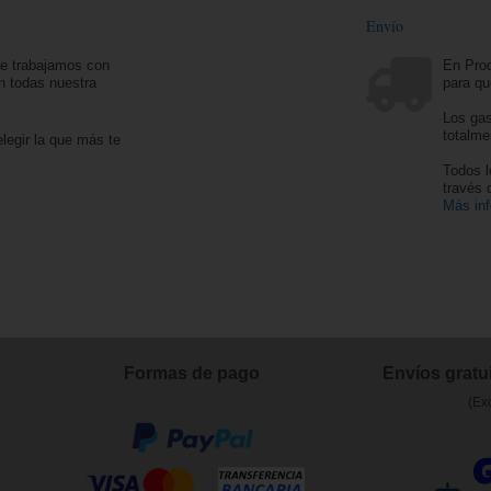
Envío
ue trabajamos con
En Prod
n todas nuestra
para qu
Los gas
totalme
legir la que más te
Todos l
través
Más in
Formas de pago
Envíos gratui
(Ex