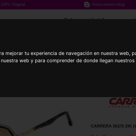
100% Original
Visita nuestro blog
¿Podemos ayudarte?
617 357 588
ra mejorar tu experiencia de navegación en nuestra web, p
afas Graduadas
Gafas Deportivas
Lent
n nuestra web y para comprender de donde llegan nuestros v
CARRERA 362/S 2IK (