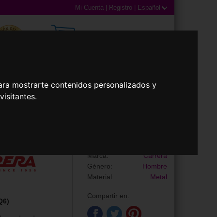
Mi Cuenta
|
Registro
|
Español
0,00€ (0 Productos)
ara mostrarte contenidos personalizados y
illas
Accesorios
isitantes.
Gafas de Sol
CARRERA 362/S
Marca:
Carrera
Género:
Hombre
Material:
Metal
Compartir en:
Q6)