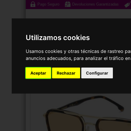
Pago Seguro
Devoluciones Garantizadas
Utilizamos cookies
Usamos cookies y otras técnicas de rastreo pa
Gafas de Sol
G
anuncios adecuados, para analizar el tráfico e
Aceptar
Rechazar
Configurar
GAFAS DE SOL
CARRERA
CARRERA 362/S