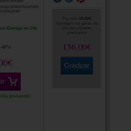
bana dorado
ranja photochromatic
irreflejante
Por sólo
38,00€
Consigue tus gafas de
sol con cristales
5mm
Entrega en 24h
graduados
156,00€
-45%
00€
Graduar
ar
stales graduados)