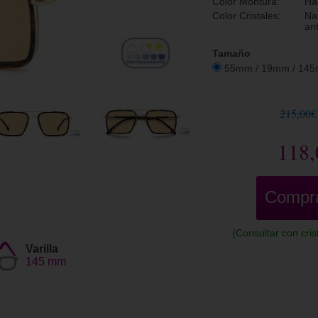
Color Montura:
Ha
Color Cristales:
Na
ant
Tamaño
55mm / 19mm / 14
215,00€
118,
Compr
(Consultar con cri
Varilla
145 mm