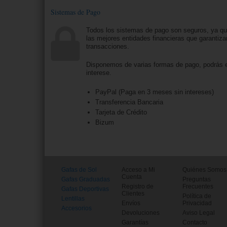
Sistemas de Pago
Todos los sistemas de pago son seguros, ya q
las mejores entidades financieras que garantiza
transacciones.
Disponemos de varias formas de pago, podrás e
interese.
PayPal (Paga en 3 meses sin intereses)
Transferencia Bancaria
Tarjeta de Crédito
Bizum
Gafas de Sol
Acceso a Mi
Quiénes Somos
Cuenta
Gafas Graduadas
Preguntas
Registro de
Frecuentes
Gafas Deportivas
Clientes
Política de
Lentillas
Envíos
Privacidad
Accesorios
Devoluciones
Aviso Legal
Garantías
Contacto