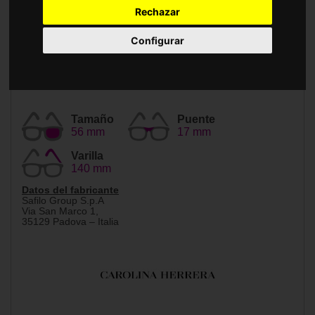
Accesorios
Rechazar
Configurar
Tamaño
Puente
56 mm
17 mm
Varilla
140 mm
Datos del fabricante
Safilo Group S.p.A
Via San Marco 1,
35129 Padova – Italia