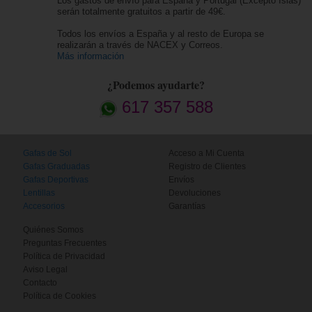
Los gastos de envío para España y Portugal (Excepto Islas)
serán totalmente gratuitos a partir de 49€.
Todos los envíos a España y al resto de Europa se
realizarán a través de NACEX y Correos.
Más información
¿Podemos ayudarte?
617 357 588
Gafas de Sol
Acceso a Mi Cuenta
Gafas Graduadas
Registro de Clientes
Gafas Deportivas
Envíos
Lentillas
Devoluciones
Accesorios
Garantías
Quiénes Somos
Preguntas Frecuentes
Política de Privacidad
Aviso Legal
Contacto
Política de Cookies