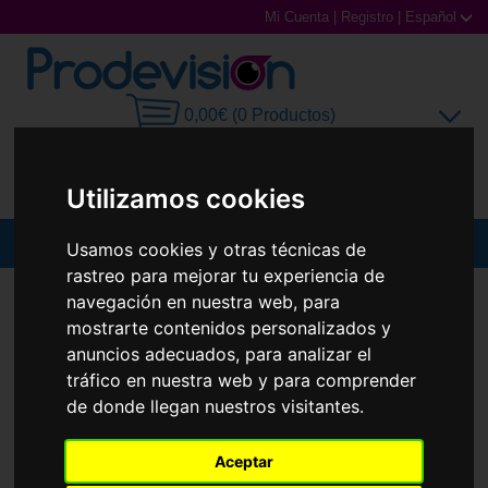
Mi Cuenta
|
Registro
|
Español
0,00€ (0 Productos)
Utilizamos cookies
MENU
Usamos cookies y otras técnicas de
rastreo para mejorar tu experiencia de
Gafas de Sol
GAFAS DE SOL
CAROLINA HERRERA
HER 0332/G/S
navegación en nuestra web, para
mostrarte contenidos personalizados y
Gafas Graduadas
anuncios adecuados, para analizar el
tráfico en nuestra web y para comprender
Gafas Deportivas
de donde llegan nuestros visitantes.
Lentillas
Aceptar