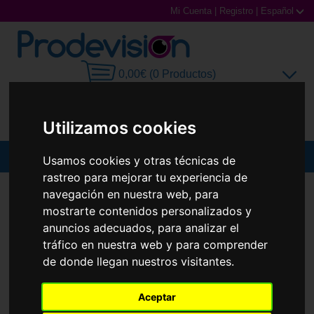
Mi Cuenta
|
Registro
|
Español
0,00€ (0 Productos)
Utilizamos cookies
MENU
Usamos cookies y otras técnicas de
rastreo para mejorar tu experiencia de
Gafas de Sol
GAFAS DE SOL
CAROLINA HERRERA
HER 0289/S
navegación en nuestra web, para
mostrarte contenidos personalizados y
Gafas Graduadas
anuncios adecuados, para analizar el
tráfico en nuestra web y para comprender
Gafas Deportivas
de donde llegan nuestros visitantes.
Lentillas
Aceptar