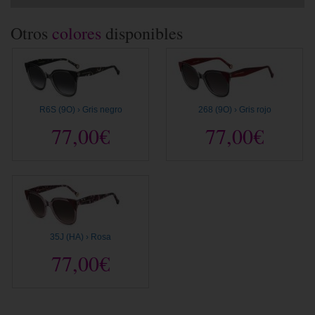
Otros
colores
disponibles
R6S (9O) › Gris negro
268 (9O) › Gris rojo
77,00€
77,00€
35J (HA) › Rosa
77,00€