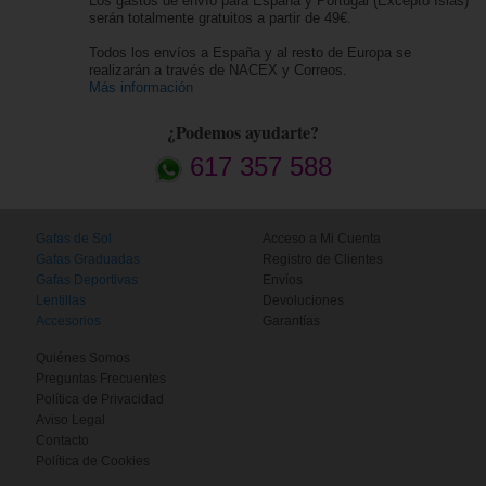
Los gastos de envío para España y Portugal (Excepto Islas)
serán totalmente gratuitos a partir de 49€.
Todos los envíos a España y al resto de Europa se
realizarán a través de NACEX y Correos.
Más información
¿Podemos ayudarte?
617 357 588
Gafas de Sol
Acceso a Mi Cuenta
Gafas Graduadas
Registro de Clientes
Gafas Deportivas
Envíos
Lentillas
Devoluciones
Accesorios
Garantías
Quiénes Somos
Preguntas Frecuentes
Política de Privacidad
Aviso Legal
Contacto
Política de Cookies