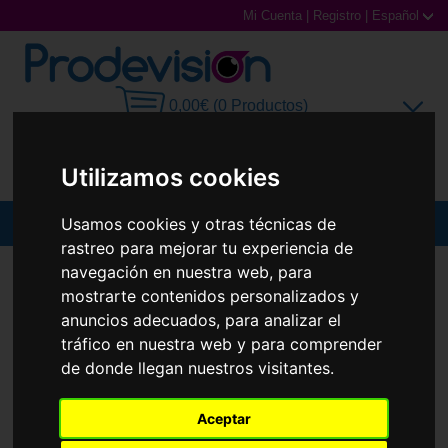
Mi Cuenta
|
Registro
|
Español
0,00€ (0 Productos)
Utilizamos cookies
Usamos cookies y otras técnicas de
MENU
rastreo para mejorar tu experiencia de
Gafas de Sol
navegación en nuestra web, para
GAFAS DE SOL
CAROLINA HERRERA
HER 0254/S
mostrarte contenidos personalizados y
Gafas Graduadas
anuncios adecuados, para analizar el
tráfico en nuestra web y para comprender
Gafas Deportivas
de donde llegan nuestros visitantes.
Lentillas
Aceptar