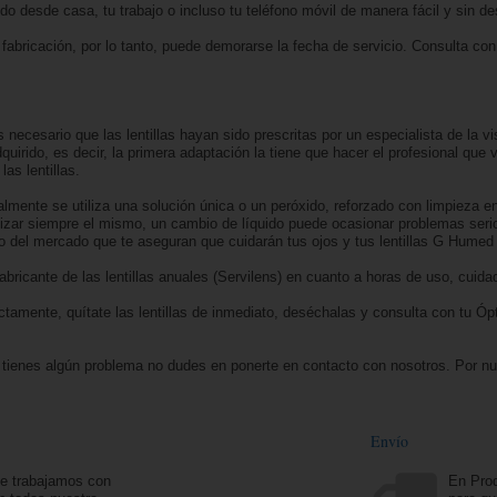
pedido desde casa, tu trabajo o incluso tu teléfono móvil de manera fácil y sin
fabricación, por lo tanto, puede demorarse la fecha de servicio. Consulta con
 necesario que las lentillas hayan sido prescritas por un especialista de la vi
irido, es decir, la primera adaptación la tiene que hacer el profesional que va
as lentillas.
lmente se utiliza una solución única o un peróxido, reforzado con limpieza e
tilizar siempre el mismo, un cambio de líquido puede ocasionar problemas seri
 del mercado que te aseguran que cuidarán tus ojos y tus lentillas G Humed 
fabricante de las lentillas anuales (Servilens) en cuanto a horas de uso, cui
rectamente, quítate las lentillas de inmediato, deséchalas y consulta con tu 
si tienes algún problema no dudes en ponerte en contacto con nosotros. Por 
Envío
ue trabajamos con
En Prod