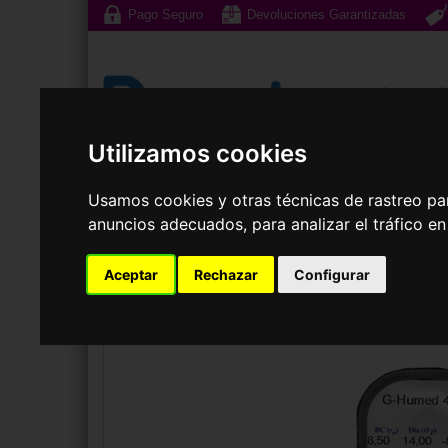
Pago Seguro
Devoluciones Garantizadas
Utilizamos cookies
Gafas de Sol
G
Usamos cookies y otras técnicas de rastreo pa
anuncios adecuados, para analizar el tráfico e
LENTILLAS
LENS
G HUMED 45 (1 LENTILLA)
Aceptar
Rechazar
Configurar