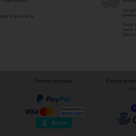
n todas nuestra
para qu
Los gas
totalme
legir la que más te
Todos l
través
Más in
Formas de pago
Envíos gratui
(Ex