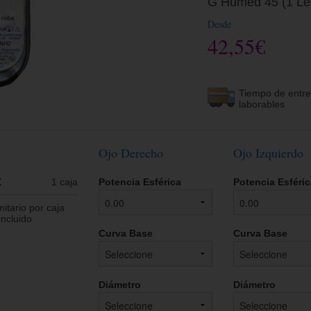
G Humed 45 (1 Len
Desde
42,55€
Tiempo de entre
laborables
Ojo Derecho
Ojo Izquierdo
€
1 caja
Potencia Esférica
Potencia Esféri
nitario por caja
incluido
Curva Base
Curva Base
Diámetro
Diámetro