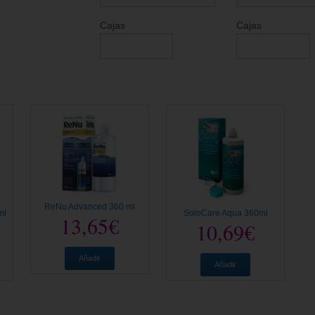
Cajas
Cajas
ReNu Advanced 360 ml
ml
SoloCare Aqua 360ml
13,65€
10,69€
Añadir
Añadir