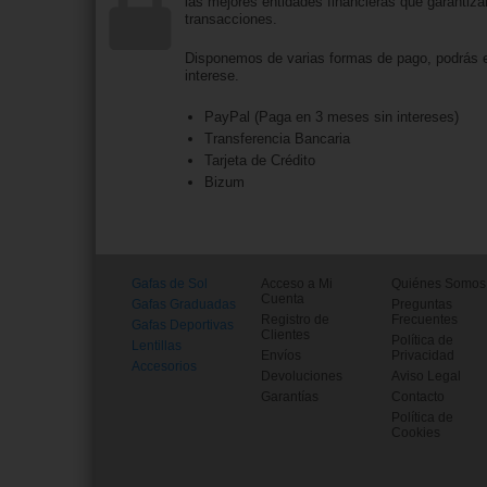
las mejores entidades financieras que garantiza
transacciones.
Disponemos de varias formas de pago, podrás e
interese.
PayPal (Paga en 3 meses sin intereses)
Transferencia Bancaria
Tarjeta de Crédito
Bizum
Gafas de Sol
Acceso a Mi
Quiénes Somos
Cuenta
Gafas Graduadas
Preguntas
Registro de
Frecuentes
Gafas Deportivas
Clientes
Política de
Lentillas
Envíos
Privacidad
Accesorios
Devoluciones
Aviso Legal
Garantías
Contacto
Política de
Cookies