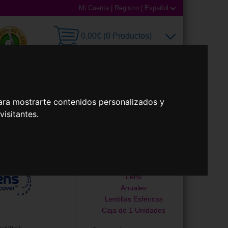
Mi Cuenta
|
Registro
|
Español
0,00€ (0 Productos)
illas
Accesorios
ara mostrarte contenidos personalizados y
isitantes.
Lentillas
G Humed 45 (1
Lentilla)
Lens
Anuales
Lentillas Esféricas
Caja de 1 Unidades