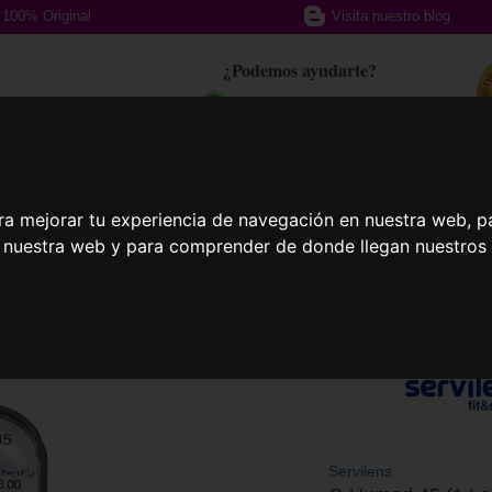
100% Original
Visita nuestro blog
¿Podemos ayudarte?
617 357 588
afas Graduadas
Gafas Deportivas
Lent
ra mejorar tu experiencia de navegación en nuestra web, p
n nuestra web y para comprender de donde llegan nuestros v
Servilens