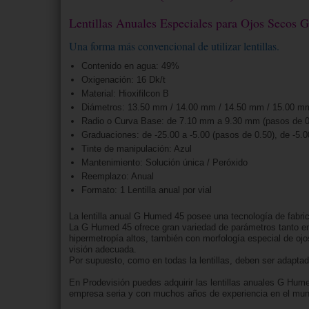
Lentillas Anuales Especiales para Ojos Secos
Una forma más convencional de utilizar lentillas.
Contenido en agua: 49%
Oxigenación: 16 Dk/t
Material: Hioxifilcon B
Diámetros: 13.50 mm / 14.00 mm / 14.50 mm / 15.00 m
Radio o Curva Base: de 7.10 mm a 9.30 mm (pasos de 
Graduaciones: de -25.00 a -5.00 (pasos de 0.50), de -5.
Tinte de manipulación: Azul
Mantenimiento: Solución única / Peróxido
Reemplazo: Anual
Formato: 1 Lentilla anual por vial
La lentilla anual G Humed 45 posee una tecnología de fabric
La G Humed 45 ofrece gran variedad de parámetros tanto en
hipermetropía altos, también con morfología especial de ojos
visión adecuada.
Por supuesto, como en todas la lentillas, deben ser adaptadas
En Prodevisión puedes adquirir las lentillas anuales G Hum
empresa seria y con muchos años de experiencia en el mundo