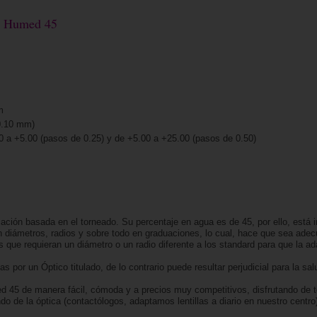
 G Humed 45
m
0.10 mm)
00 a +5.00 (pasos de 0.25) y de +5.00 a +25.00 (pasos de 0.50)
ación basada en el torneado. Su percentaje en agua es de 45, por ello, está 
 diámetros, radios y sobre todo en graduaciones, lo cual, hace que sea ade
 que requieran un diámetro o un radio diferente a los standard para que la ad
 por un Óptico titulado, de lo contrario puede resultar perjudicial para la sal
ed 45 de manera fácil, cómoda y a precios muy competitivos, disfrutando de
 de la óptica (contactólogos, adaptamos lentillas a diario en nuestro centr