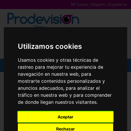
Mi Cuenta
|
Registro
|
Español
0,00€ (0 Productos)
Utilizamos cookies
Usamos cookies y otras técnicas de
MENU
rastreo para mejorar tu experiencia de
navegación en nuestra web, para
Gafas de Sol
GAFAS GRADUADAS
BARROW
VBA015
mostrarte contenidos personalizados y
anuncios adecuados, para analizar el
Gafas Graduadas
tráfico en nuestra web y para comprender
de donde llegan nuestros visitantes.
Gafas Deportivas
Aceptar
Lentillas
Rechazar