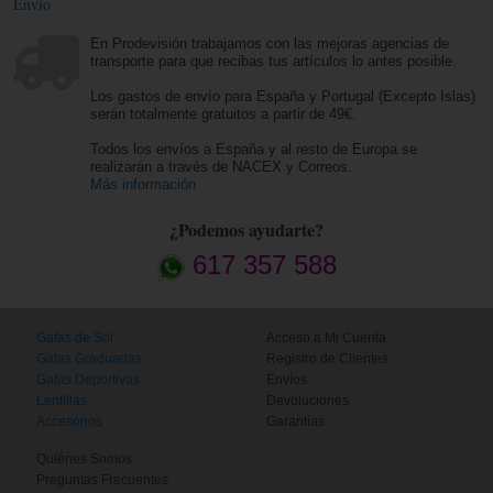
Envío
En Prodevisión trabajamos con las mejoras agencias de
transporte para que recibas tus artículos lo antes posible.
Los gastos de envío para España y Portugal (Excepto Islas)
serán totalmente gratuitos a partir de 49€.
Todos los envíos a España y al resto de Europa se
realizarán a través de NACEX y Correos.
Más información
¿Podemos ayudarte?
617 357 588
Gafas de Sol
Acceso a Mi Cuenta
Gafas Graduadas
Registro de Clientes
Gafas Deportivas
Envíos
Lentillas
Devoluciones
Accesorios
Garantías
Quiénes Somos
Preguntas Frecuentes