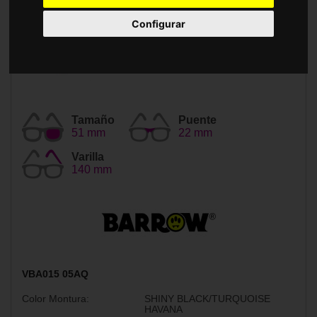
Accesorios
Configurar
Tamaño
Puente
51 mm
22 mm
Varilla
140 mm
VBA015 05AQ
Color Montura:
SHINY BLACK/TURQUOISE
HAVANA