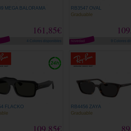
89 MEGA BALORAMA
RB3547 OVAL
Graduable
161,85€
109
d
4 Colores disponibles
novedad
9 Colores di
54 FLACKO
RB4456 ZAYA
able
Graduable
109,85€
89