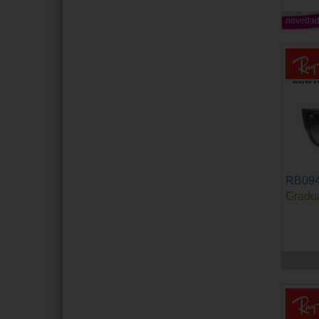
noveda
RB09
Gradu