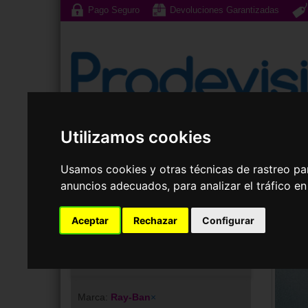
Pago Seguro
Devoluciones Garantizadas
Utilizamos cookies
Gafas de Sol
G
Usamos cookies y otras técnicas de rastreo pa
anuncios adecuados, para analizar el tráfico e
Aceptar
Rechazar
Configurar
Tu elección
Marca:
Ray-Ban
×