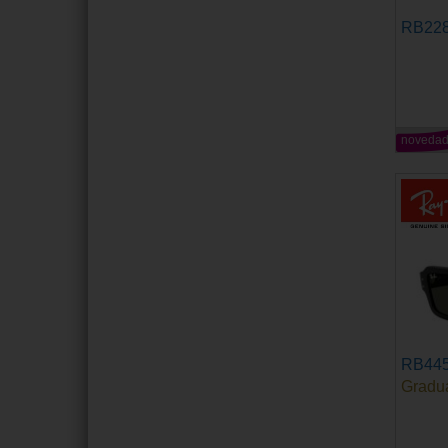
RB22
noveda
RB44
Gradu