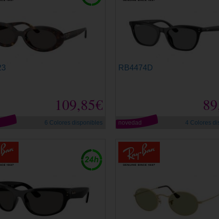
23
RB4474D
109,85€
89
d
6 Colores disponibles
novedad
4 Colores di