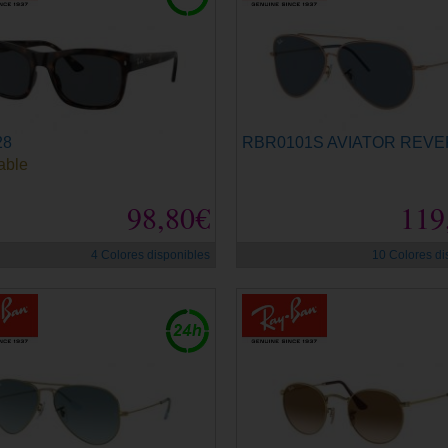
28
RBR0101S AVIATOR REV
able
98,80€
119
4 Colores disponibles
10 Colores di