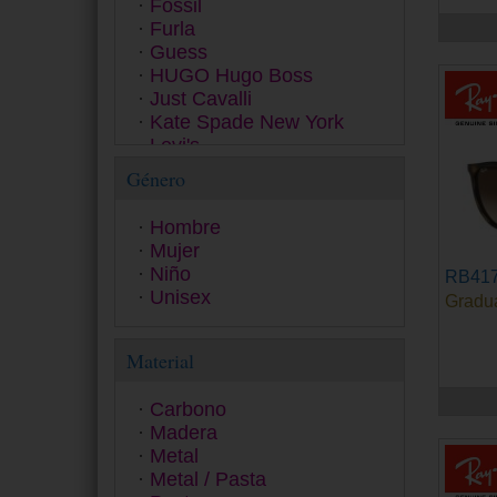
Fossil
Furla
Guess
HUGO Hugo Boss
Just Cavalli
Kate Spade New York
Levi's
Love Moschino
Género
Marc Jacobs
Michael Kors
Hombre
Missoni
Mujer
Moschino
Niño
RB417
Oakley
Unisex
Gradu
Persol
Pierre Cardin
Polaroid Ancillaries
Material
Polaroid Kids Collection
Polaroid Sunglasses
Carbono
Police
Madera
Polo Ralph Lauren
Metal
Prada
Metal / Pasta
Prada Linea Rossa