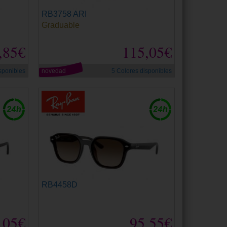
RB3758 ARI
Graduable
,85€
115,05€
sponibles
novedad
5 Colores disponibles
RB4458D
,05€
95,55€