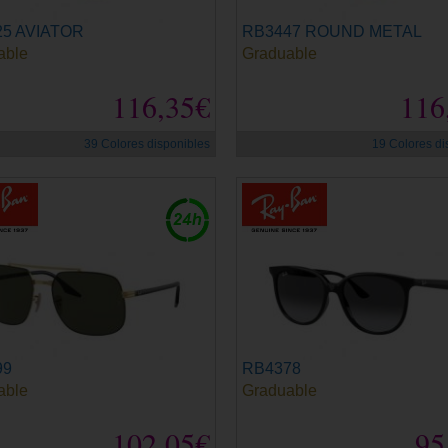
5 AVIATOR
RB3447 ROUND METAL
able
Graduable
116,35€
116
39 Colores disponibles
19 Colores di
99
RB4378
able
Graduable
102,05€
95