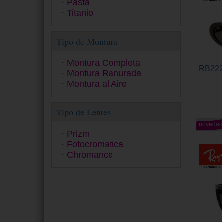
Pasta
Ralph
Titanio
Ray-Ban
Ray-Ban Junior
Tipo de Montura
Seventh Street
Smith
Swarovski
Montura Completa
RB22
Tom Ford
Montura Ranurada
Tommy Hilfiger
Montura al Aire
Tous
Under Armour
Tipo de Lentes
Versace
Vogue
noveda
Prizm
Yalea
Fotocromatica
Zadig&Voltaire
Chromance