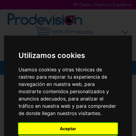
Mi Cuenta
|
Registro
|
Español
0,00€ (0 Productos)
Utilizamos cookies
MENU
Usamos cookies y otras técnicas de
rastreo para mejorar tu experiencia de
Gafas de Sol
GAFAS DE SOL
CARRERA
CARRERA 3041/S
navegación en nuestra web, para
mostrarte contenidos personalizados y
Gafas Graduadas
anuncios adecuados, para analizar el
tráfico en nuestra web y para comprender
Gafas Deportivas
de donde llegan nuestros visitantes.
Lentillas
Aceptar