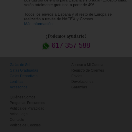
Los gastos de envío para España y Portugal (Excepto Islas)
serán totalmente gratuitos a partir de 49€.
Todos los envíos a España y al resto de Europa se
realizarán a través de NACEX y Correos.
Más información
¿Podemos ayudarte?
617 357 588
Gafas de Sol
Acceso a Mi Cuenta
Gafas Graduadas
Registro de Clientes
Gafas Deportivas
Envíos
Lentillas
Devoluciones
Accesorios
Garantías
Quiénes Somos
Preguntas Frecuentes
Política de Privacidad
Aviso Legal
Contacto
Política de Cookies