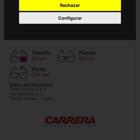
Accesorios
Rechazar
Configurar
Tamaño
Puente
60 mm
15 mm
Varilla
130 mm
Datos del fabricante
Safilo Group S.p.A
Via San Marco 1,
35129 Padova – Italia