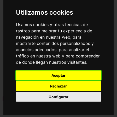
Accesorios
Gafas de Sol
Carolina Herrera
Utilizamos cookies
Ordenar por
Usamos cookies y otras técnicas de
rastreo para mejorar tu experiencia de
navegación en nuestra web, para
mostrarte contenidos personalizados y
anuncios adecuados, para analizar el
tráfico en nuestra web y para comprender
de donde llegan nuestros visitantes.
HER 0360/S
HER 0361/S
Aceptar
175,00€
175,00€
105,00€
105,00€
Rechazar
Configurar
novedad
novedad
Graduable
Graduable
3 Colores disponibles
3 Colores disponibles