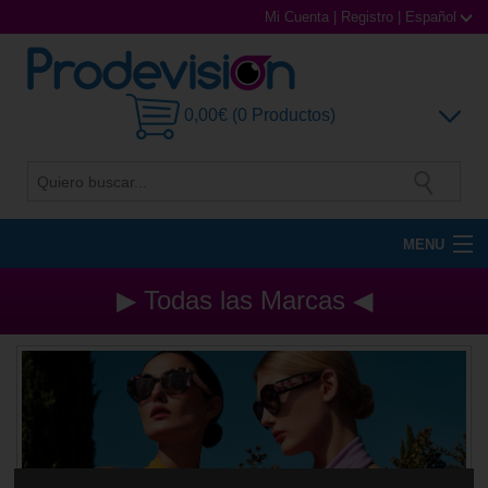
Mi Cuenta
|
Registro
|
Español
0,00€ (0 Productos)
MENU
Gafas de Sol
▶ Todas las Marcas ◀
Gafas Graduadas
Gafas Deportivas
Lentillas