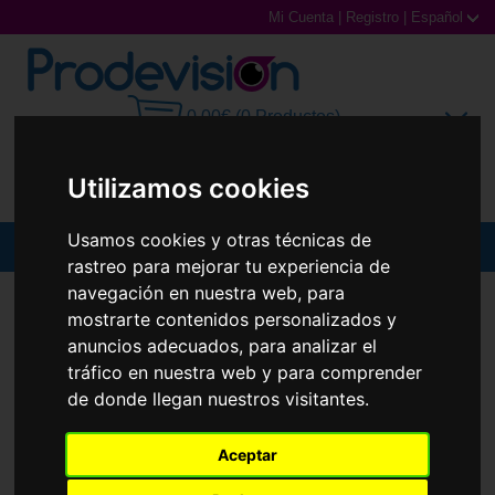
Mi Cuenta
|
Registro
|
Español
0,00€ (0 Productos)
Utilizamos cookies
Usamos cookies y otras técnicas de
MENU
rastreo para mejorar tu experiencia de
navegación en nuestra web, para
Gafas de Sol
GAFAS DE SOL
CAROLINA HERRERA
HER 0237/S
mostrarte contenidos personalizados y
Gafas Graduadas
anuncios adecuados, para analizar el
tráfico en nuestra web y para comprender
Gafas Deportivas
de donde llegan nuestros visitantes.
Lentillas
Aceptar