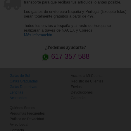
transporte para que recibas tus artículos lo antes posible.
Los gastos de envío para España y Portugal (Excepto Islas)
serán totalmente gratuitos a partir de 49€.
Todos los envíos a España y al resto de Europa se
realizarán a través de NACEX y Correos.
Más información
¿Podemos ayudarte?
617 357 588
Gafas de Sol
Acceso a Mi Cuenta
Gafas Graduadas
Registro de Clientes
Gafas Deportivas
Envíos
Lentillas
Devoluciones
Accesorios
Garantías
Quiénes Somos
Preguntas Frecuentes
Política de Privacidad
Aviso Legal
Contacto