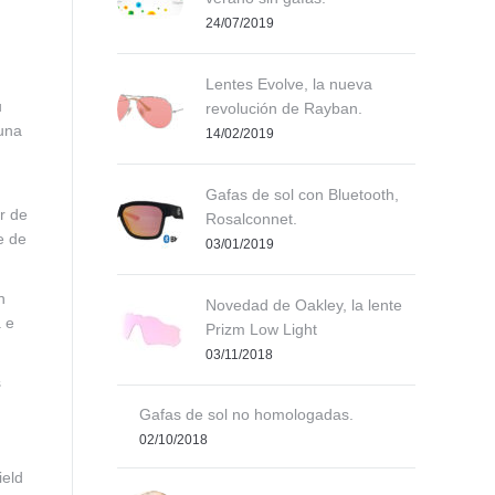
24/07/2019
Lentes Evolve, la nueva
u
revolución de Rayban.
 una
14/02/2019
,
Gafas de sol con Bluetooth,
r de
Rosalconnet.
e de
03/01/2019
n
Novedad de Oakley, la lente
a e
Prizm Low Light
03/11/2018
s
Gafas de sol no homologadas.
02/10/2018
ield