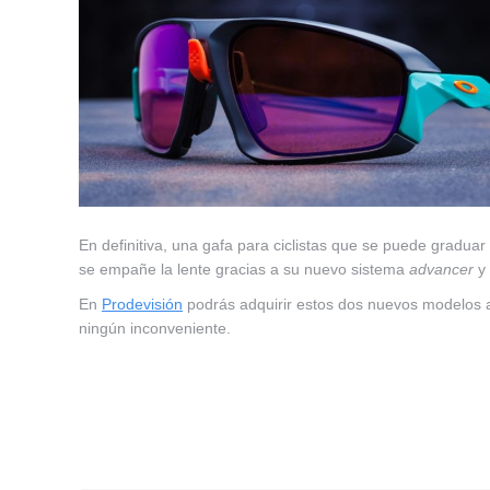
En definitiva, una gafa para ciclistas que se puede graduar
se empañe la lente gracias a su nuevo sistema
advancer
y 
En
Prodevisión
podrás adquirir estos dos nuevos modelos a 
ningún inconveniente.