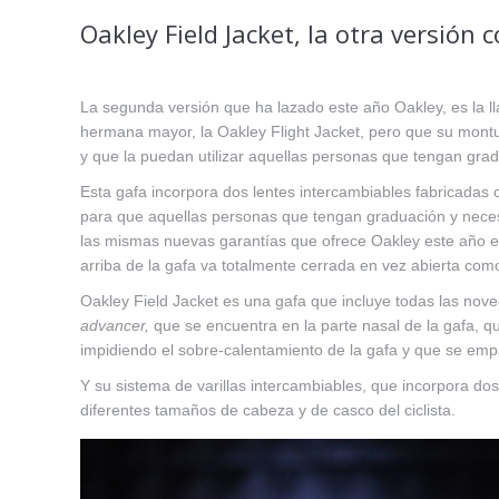
Oakley Field Jacket, la otra versión
La segunda versión que ha lazado este año Oakley, es la 
hermana mayor, la Oakley Flight Jacket, pero que su montu
y que la puedan utilizar aquellas personas que tengan grad
Esta gafa incorpora dos lentes intercambiables fabricadas 
para que aquellas personas que tengan graduación y necesi
las mismas nuevas garantías que ofrece Oakley este año en
arriba de la gafa va totalmente cerrada en vez abierta como
Oakley Field Jacket es una gafa que incluye todas las nov
advancer,
que se encuentra en la parte nasal de la gafa, que
impidiendo el sobre-calentamiento de la gafa y que se emp
Y su sistema de varillas intercambiables, que incorpora dos
diferentes tamaños de cabeza y de casco del ciclista.